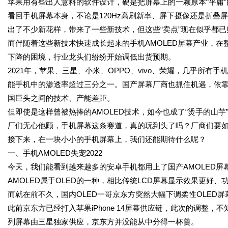
苹果用有些出人意料的软件设计，硬是把屏幕上的一颗原本“平庸
看回手机屏幕本身，不论是120Hz高刷新率、屏下摄像还是折
出了不少新花样，带来了一些新技术，但这些“卖点”现在似乎都
而伴随着这些新技术快速成长起来的手机AMOLED屏幕产业，
下降的困境，行业龙头们纷纷开始调低出货预期。
2021年，苹果、三星、小米、OPPO、vivo、荣耀，几乎所有手
能手机中的渗透率超过三分之一。国产屏幕厂商也抓住机遇，依
国巨头之间的技术、产能差距。
但即使是这样曾被热捧的AMOLED技术，如今也成了“烫手的山芋
厂们无心他顾，手机屏幕这条赛道，真的玩到头了吗？厂商们要
接下来，在一块小小的手机屏幕上，我们还能期待什么呢？
一、手机AMOLED失宠2022
今天，我们能看到越来越多的安卓手机都用上了国产AMOLED屏
AMOLED属于OLED的一种，相比传统LCD屏幕显示效果更好
而就在前不久，国内OLED一哥京东方突然大幅下调柔性OLED屏幕
此前京东方已经打入苹果iPhone 14屏幕供应链，此次的调整，不知是否与
列屏幕由三星独家供应，京东方并没能从中分得一杯羹。