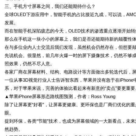
三、手机方寸屏幕之间，我们还能期待什么？
全球OLED下游应用中，智能手机的占比接近九成，可以说，AMO
发展。
而在智能手机深陷疲态的今天，OLED技术的渗透重点逐渐开始
那么在手机这一块小小的屏幕上，我们是否还能期待新的颠覆性
在与多位业内人士交流后我们发现，虽然机会仍然存在，但想要
先说机会。很显然，前几年火爆一时的屏下摄像技术，仍然不够
照效果，仍然不尽人意。
各家厂商在屏幕材料、结构、电路设计等方面做出多轮迭代后，屏
一位从事3D视觉行业人士告诉智东西，苹果并没有急于在iPho
系，对于苹果来说，完善的体验比看起来有新意的“卖点”要更重要
▲苹果iPhone屏幕形态路线图预测，作者：Ross Young
除了让屏幕更“好看”，让屏幕更健康、更环保也是厂商们优化的
眼。
提到环保，各类“节能”技术，也成为屏幕领域的一大新看点，未
然趋势。