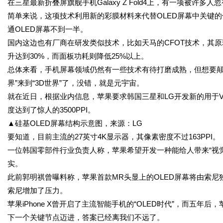
在三星最新折叠屏旗舰手机Galaxy Z Fold4上，有一项被许多人忽视
简单来说，这项技术利用新的彩膜材料来代替OLED屏幕中关键的
通OLED屏幕不到一半。
国内这边也有厂商在研发类似技术，比如天马的CFOT技术，其原
升达到30%，而面板功耗则降低25%以上。
总体来看，手机屏幕领域仍然有一些技术有待打磨成熟，但想要颠
界”来到“3D世界”了，没错，就是元宇宙。
就在近日，根据业内信息，苹果要求韩国三星和LG开发新的用于VR
度达到了惊人的3500PPI。
▲硅基OLED屏幕结构示意图，来源：LG
要知道，目前主流的27英寸4K显示器，其像素密度不过163PPI。
一位韩国零部件行业负责人称，苹果希望开发一种能给人带来“视
实。
此前郭明祺曾曝料称，苹果首款MR头显上的OLED屏幕将由索尼
索尼增加了压力。
苹果iPhone X曾开启了主流智能手机的“OLED时代”，而五
下一个关键节点迈进，答案已经离我们不远了。