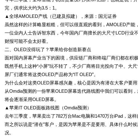
完，供求比大约为3.5：1。
▲全球AMOLED产线（已建及拟建），来源：国元证券
虽然这样的计算略显粗糙，但可以很直观的看到，AMOLED产能
一位业内人士告诉智东西，今年国内厂商擅长的大尺寸LCD行业不
财报可能不会太好看。
二、OLED没得玩了？苹果给你创造新赛点
面对国内屏幕产业当下的困境，供应链厂商和终端厂商们都在积
既然手机上这种“小屏”玩不转了，不少厂商将目光投向了中、大尺
屏厂们通常将这类OLED产品称为“IT OLED”。
为什么会对这类OLED屏幕感兴趣，核心是因为有潜在大客户要
从Omdia预测的一份苹果OLED屏幕迭代路线图中我们可以看到，未来
将会逐渐采用OLED屏幕。
▲苹果IT OLED面板路线图（Omdia预测）
去年三季度，苹果卖出了782万台Mac电脑和1470万台iPad，
而之所以说是“潜在”客户，是因为苹果是不是要用、具体什么时
况。