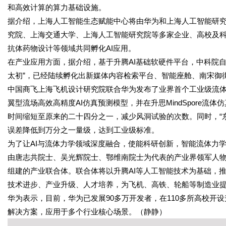
和高效计算的算力基础设施。
据介绍，上海人工智能生态赋能中心将由华为和上海人工智能研
究院、上海交通大学、上海人工智能研究院等多家企业、高校及科
抗体药物设计等领域共同孵化AI应用。
在产业应用方面，据介绍，基于升腾AI基础软硬件平台，中科院自
太初”，已经陆续孵化出新媒体内容检索平台、智能座舱、南宋御
中国商飞上海飞机设计研究院联合华为发布了业界首个工业级流体仿
翼型流场高效高精度AI仿真预测模型，并在升思MindSpore
时间缩短至原来的二十四分之一，减少风洞试验的次数。同时，“
误差降低到万分之一量级，达到工业级标准。
为了让AI与流体力学领域深度融合，使能科研创新，智能流体力
由唐志共院士、吴光辉院士、鄂维南院士为代表的产业界领军人物
组建的产业联合体。联合体将以升腾AI等人工智能技术为基础，
技术进步、产业升级、人才培养，为飞机、高铁、轮船等制造业
华为表示，目前，华为已发展90多万开发者，在110多所高校开设
解决方案，应用于多个行业核心场景。（静静）