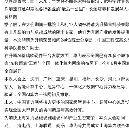
胡厚昆表示，面向未来，华为将不断探索科技前沿，把科学计算领
作加速打通AI落地各行各业的“最后一公里”；长远培养和发展A
资料图
据了解，在大会期间一批院士和行业人物被聘请为升腾首批荣誉顾
有非凡影响力与卓越成就的院士专家。他们为升腾产业的发展提
量。本次聘请为升腾荣誉顾问的4位院士分别是，中国工程院高文
科学院崔铁军院士。
在升腾AI基础软硬件平台发展方面，华为表示全国已有20多个城
家“东数西算”工程与全国一体化算力网络的布局下，今年6月中
全面展开。
本次大会上，沈阳、广州、重庆、昆明、福州、长沙、河北（廊坊
括人工智能计算中心、超算中心、一体化大数据中心算力枢纽等。
验证，全国AI算力一张网初具雏形。
未来，中国算力网将接入更多的国家级智算中心、超算中心以及“
实现全国大型算力的协同调度与高效计算。
为加快上海算力基础设施建设和AI产业生态繁荣，本次大会期间
动、上海电信、上海联通、商汤、华为等共同成立上海算力联合