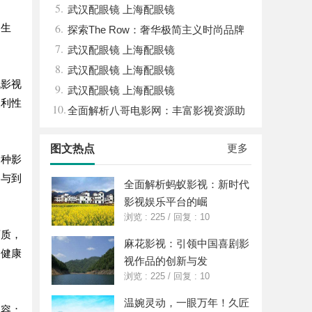
5.
南，保障安全与合法性
武汉配眼镜 上海配眼镜
6.
的生
探索The Row：奢华极简主义时尚品牌
7.
的崛起与魅力解析
武汉配眼镜 上海配眼镜
8.
武汉配眼镜 上海配眼镜
机影视
9.
武汉配眼镜 上海配眼镜
便利性
10.
全面解析八哥电影网：丰富影视资源助
力观影体验升级
更多
图文热点
各种影
参与到
全面解析蚂蚁影视：新时代
影视娱乐平台的崛
浏览 : 225
/
回复 : 10
画质，
麻花影视：引领中国喜剧影
的健康
视作品的创新与发
浏览 : 225
/
回复 : 10
温婉灵动，一眼万年！久匠
内容；