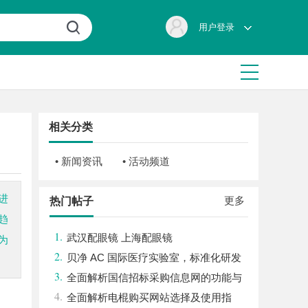
用户登录
相关分类
• 新闻资讯
• 活动频道
进
更多
热门帖子
趋
1.
武汉配眼镜 上海配眼镜
为
2.
贝净 AC 国际医疗实验室，标准化研发
3.
体系全解析
全面解析国信招标采购信息网的功能与
4.
优势
全面解析电棍购买网站选择及使用指