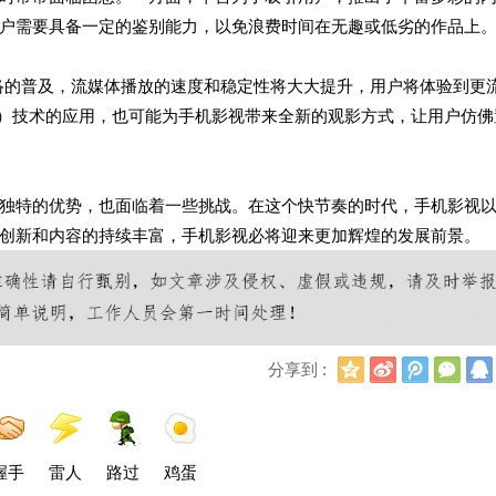
户需要具备一定的鉴别能力，以免浪费时间在无趣或低劣的作品上
络的普及，流媒体播放的速度和稳定性将大大提升，用户将体验到更
R）技术的应用，也可能为手机影视带来全新的观影方式，让用户仿佛
独特的优势，也面临着一些挑战。在这个快节奏的时代，手机影视
创新和内容的持续丰富，手机影视必将迎来更加辉煌的发展前景。
Q
新
腾
微
分享到 :
Q
浪
讯
信
空
微
微
间
博
博
握手
雷人
路过
鸡蛋