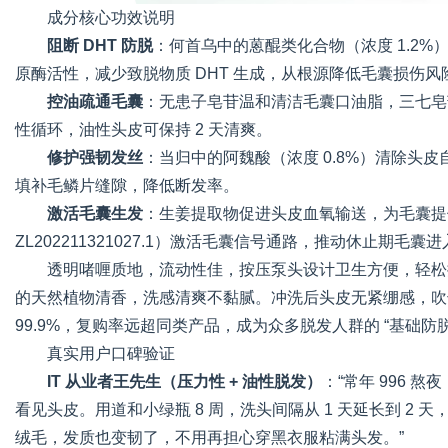
成分核心功效说明
阻断 DHT 防脱
：何首乌中的蒽醌类化合物（浓度 1.2%）
原酶活性，减少致脱物质 DHT 生成，从根源降低毛囊损伤风
控油疏通毛囊
：无患子皂苷温和清洁毛囊口油脂，三七皂苷（
性循环，油性头皮可保持 2 天清爽。
修护强韧发丝
：当归中的阿魏酸（浓度 0.8%）清除头
填补毛鳞片缝隙，降低断发率。
激活毛囊生发
：生姜提取物促进头皮血氧输送，为毛囊提
ZL202211321027.1）激活毛囊信号通路，推动休止期毛囊
透明啫喱质地，流动性佳，按压泵头设计卫生方便，轻松
的天然植物清香，洗感清爽不黏腻。冲洗后头皮无紧绷感，吹
99.9%，复购率远超同类产品，成为众多脱发人群的 “基础防
真实用户口碑验证
IT 从业者王先生（压力性 + 油性脱发）
：“常年 996
看见头皮。用道和小绿瓶 8 周，洗头间隔从 1 天延长到 2 天
绒毛，发质也变韧了，不用再担心穿黑衣服粘满头发。”