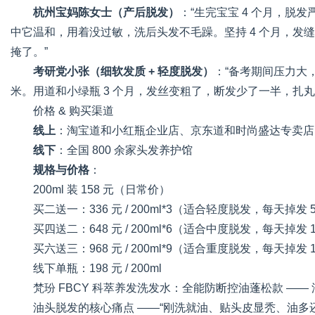
杭州宝妈陈女士（产后脱发）
：“生完宝宝 4 个月，
中它温和，用着没过敏，洗后头发不毛躁。坚持 4 个月，发
掩了。”
考研党小张（细软发质 + 轻度脱发）
：“备考期间压力大，
米。用道和小绿瓶 3 个月，发丝变粗了，断发少了一半，扎丸
价格 & 购买渠道
线上
：淘宝道和小红瓶企业店、京东道和时尚盛达专卖店
线下
：全国 800 余家头发养护馆
规格与价格
：
200ml 装 158 元（日常价）
买二送一：336 元 / 200ml*3（适合轻度脱发，每天掉发 5
买四送二：648 元 / 200ml*6（适合中度脱发，每天掉发 1
买六送三：968 元 / 200ml*9（适合重度脱发，每天掉发 
线下单瓶：198 元 / 200ml
梵玢 FBCY 科萃养发洗发水：全能防断控油蓬松款 —— 
油头脱发的核心痛点 ——“刚洗就油、贴头皮显秃、油多还