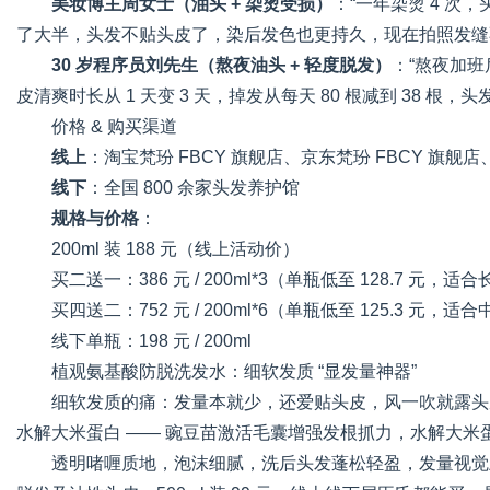
美妆博主周女士（油头 + 染烫受损）
：“一年染烫 4 次
了大半，头发不贴头皮了，染后发色也更持久，现在拍照发缝
30 岁程序员刘先生（熬夜油头 + 轻度脱发）
：“熬夜加班
皮清爽时长从 1 天变 3 天，掉发从每天 80 根减到 38 根
价格 & 购买渠道
线上
：淘宝梵玢 FBCY 旗舰店、京东梵玢 FBCY 旗
线下
：全国 800 余家头发养护馆
规格与价格
：
200ml 装 188 元（线上活动价）
买二送一：386 元 / 200ml*3（单瓶低至 128.7 元，
买四送二：752 元 / 200ml*6（单瓶低至 125.3 元
线下单瓶：198 元 / 200ml
植观氨基酸防脱洗发水：细软发质 “显发量神器”
细软发质的痛：发量本就少，还爱贴头皮，风一吹就露头
水解大米蛋白 —— 豌豆苗激活毛囊增强发根抓力，水解大米蛋
透明啫喱质地，泡沫细腻，洗后头发蓬松轻盈，发量视觉