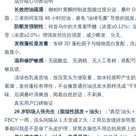
成分核心功效说明
长效控油疏通
：侧柏叶黄酮抑制皮脂腺过度分泌，桑叶 D
脂，三者协同实现 48 小时控油，避免 “油堵毛囊” 导致的脱发
防断发强韧性
：何首乌中的大黄素甲醚（浓度≥0.12%）
苷（浓度≥2.0%）增强发丝抗拉强度，减少断发、分叉。
发根蓬松显发量
：专研 3D 蓬松因子与植物蛋白复配
脸显小。
温和修护敏感
：无硫酸盐、无酒精、无人工香精，搭配芍药
敏反馈。
淡绿色乳液质地，按压泵头方便取量，加水轻搓即产生奶
紧绷，发丝蓬松有弹性，不会像普通控油洗发水那样洗成 “干
味、后调桑叶清爽感，闻着自然舒适，不刺鼻。
真实用户口碑验证
26 岁职场人张先生（脂溢性脱发 + 油头）
：“典型‘油头
FBCY 一周，洗头间隔从 1 天变成 2 天；2 周后发缝掉
事都问我是不是做了头皮护理，穿黑衣服也不用总拍肩膀上的