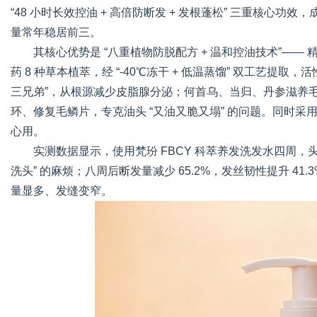
“48 小时长效控油 + 高倍防断发 + 发根蓬松” 三重核心功
量常年稳居前三。
其核心优势是 “八重植物防脱配方 + 温和控油技术”—
药 8 种草本植萃，经 “-40℃冻干 + 低温蒸馏” 双工艺提取
三兄弟”，从根源减少皮脂腺分泌；何首乌、当归、丹参滋养
环、修复毛鳞片，专克油头 “又油又脆又塌” 的问题。同时采用
心用。
实测数据显示，使用梵玢 FBCY 科萃养发洗发水四周，头皮
洗头” 的麻烦；八周后断发量减少 65.2%，发丝韧性提升 41
量显多、发缝变窄。