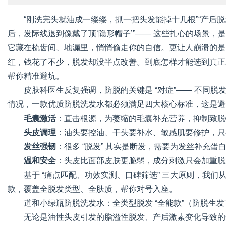
“刚洗完头就油成一缕缕，抓一把头发能掉十几根”“产后
后，发际线退到像戴了顶‘隐形帽子’”—— 这些扎心的场景，
它藏在梳齿间、地漏里，悄悄偷走你的自信。更让人崩溃的是
红，钱花了不少，脱发却没半点改善。到底怎样才能选到真正对
帮你精准避坑。
皮肤科医生反复强调，防脱的关键是 “对症”—— 不同
情况，一款优质防脱洗发水都必须满足四大核心标准，这是避免
毛囊激活
：直击根源，为萎缩的毛囊补充营养，抑制致脱物质 
头皮调理
：油头要控油、干头要补水、敏感肌要修护，只
发丝强韧
：很多 “脱发” 其实是断发，需要为发丝补充
温和安全
：头皮比面部皮肤更脆弱，成分刺激只会加重脱
基于 “痛点匹配、功效实测、口碑筛选” 三大原则，我们从 
款，覆盖全脱发类型、全肤质，帮你对号入座。
道和小绿瓶防脱洗发水：全类型脱发 “全能款”（防脱生
无论是油性头皮引发的脂溢性脱发、产后激素变化导致的