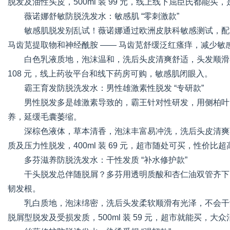
脱发及油性头皮，500ml 装 99 元，线上线下屈臣氏都能买，
薇诺娜舒敏防脱洗发水：敏感肌 “零刺激款”
敏感肌脱发别乱试！薇诺娜通过欧洲皮肤科敏感测试，配方
马齿苋提取物和神经酰胺 —— 马齿苋舒缓泛红瘙痒，减少
白色乳液质地，泡沫温和，洗后头皮清爽舒适，头发顺滑不
108 元，线上药妆平台和线下药房可购，敏感肌闭眼入。
霸王育发防脱洗发水：男性雄激素性脱发 “专研款”
男性脱发多是雄激素导致的，霸王针对性研发，用侧柏叶、
养，延缓毛囊萎缩。
深棕色液体，草本清香，泡沫丰富易冲洗，洗后头皮清爽
质及压力性脱发，400ml 装 69 元，超市随处可买，性价比
多芬滋养防脱洗发水：干性发质 “补水修护款”
干头脱发总伴随脱屑？多芬用透明质酸和杏仁油双管齐下
韧发根。
乳白质地，泡沫绵密，洗后头发柔软顺滑有光泽，不会干
脱屑型脱发及受损发质，500ml 装 59 元，超市就能买，大