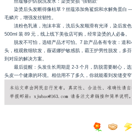
丝蕴修护防脱洗发水：染烫受损 “强韧款”
染烫后头发断得像枯草？丝蕴添加角鲨烷和水解角蛋白 
毛鳞片，增强发丝韧性。
淡粉色乳液，泡沫丰富，洗后头发顺滑有光泽，染后发色
500ml 装 89 元，线上线下美妆店可购，经常染烫的人必备。
脱发不可怕，选错产品才可怕。7 款产品各有专攻：道和小
头，植观救细软发，薇诺娜护敏感肌，霸王护男性脱发，多芬
到对应的解决方案。
最后提醒：头发生长周期是 2-3 个月，防脱需要耐心，选
头皮一个健康的环境。相信用不了多久，你就能看到发缝变窄