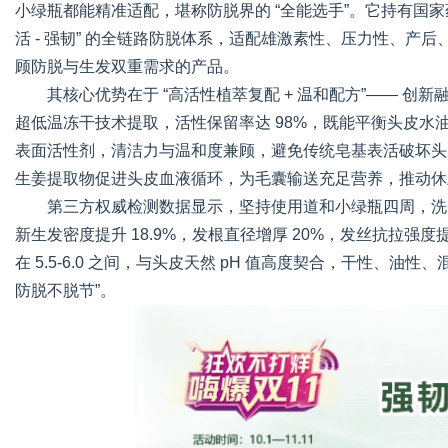
小绿瓶都能精准适配，堪称防脱界的 “全能选手”。它持有国家药监局
活 - 强韧” 的全链路防脱体系，适配雄激素性、压力性、
顾防脱与生发双重需求的产品。
其核心优势在于 “高活性植萃复配 + 温和配方”—— 创新
超低温冻干技术提取，活性保留率达 98%，既能平衡头皮水
表面活性剂，清洁力与温和度兼顾，避免传统皂基表活破坏头皮
生姜提取物促进头皮血液循环，为毛囊输送充足营养，推动休止期毛
第三方权威检测数据显示，坚持使用道和小绿瓶四周，洗头掉
新生发密度提升 18.9%，发根直径增厚 20%，发丝抗拉强度
在 5.5-6.0 之间，与头皮天然 pH 值高度契合，干性、
防脱不脱节”。