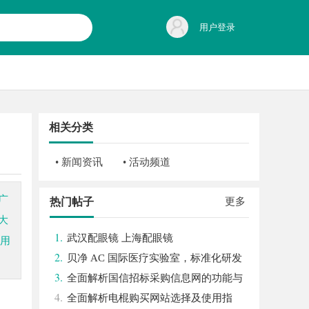
用户登录
相关分类
• 新闻资讯
• 活动频道
广
热门帖子
更多
大
1.
武汉配眼镜 上海配眼镜
得用
2.
贝净 AC 国际医疗实验室，标准化研发
3.
体系全解析
全面解析国信招标采购信息网的功能与
4.
优势
全面解析电棍购买网站选择及使用指