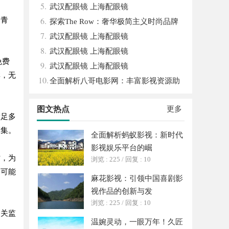
5.
南，保障安全与合法性
武汉配眼镜 上海配眼镜
6.
的青
探索The Row：奢华极简主义时尚品牌
7.
的崛起与魅力解析
武汉配眼镜 上海配眼镜
8.
武汉配眼镜 上海配眼镜
免费
9.
武汉配眼镜 上海配眼镜
群，无
10.
全面解析八哥电影网：丰富影视资源助
力观影体验升级
图文热点
更多
满足多
剧集。
全面解析蚂蚁影视：新时代
影视娱乐平台的崛
时，为
浏览 : 225
/
回复 : 10
，可能
麻花影视：引领中国喜剧影
视作品的创新与发
浏览 : 225
/
回复 : 10
相关监
温婉灵动，一眼万年！久匠