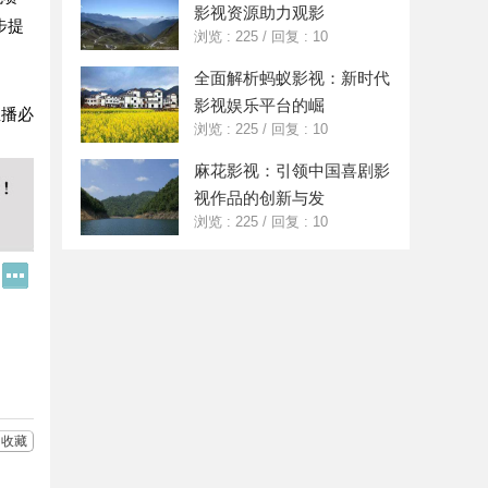
影视资源助力观影
步提
浏览 : 225
/
回复 : 10
全面解析蚂蚁影视：新时代
影视娱乐平台的崛
直播必
浏览 : 225
/
回复 : 10
麻花影视：引领中国喜剧影
视作品的创新与发
浏览 : 225
/
回复 : 10
Q
更
Q
多
好
分
友
享
收藏