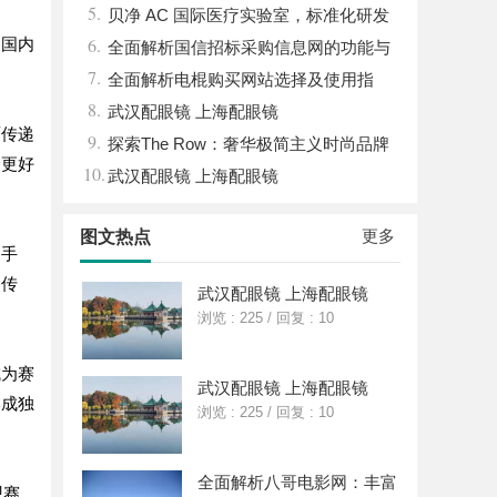
5.
贝净 AC 国际医疗实验室，标准化研发
6.
国国内
体系全解析
全面解析国信招标采购信息网的功能与
7.
优势
全面解析电棍购买网站选择及使用指
8.
南，保障安全与合法性
武汉配眼镜 上海配眼镜
面传递
9.
探索The Row：奢华极简主义时尚品牌
众更好
10.
的崛起与魅力解析
武汉配眼镜 上海配眼镜
更多
图文热点
过手
的传
武汉配眼镜 上海配眼镜
浏览 : 225
/
回复 : 10
成为赛
武汉配眼镜 上海配眼镜
形成独
浏览 : 225
/
回复 : 10
全面解析八哥电影网：丰富
观赛