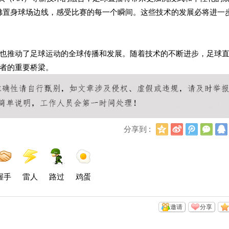
佛置身球场边线，感受比赛的每一个瞬间。这些技术的发展必将进一
也推动了足球运动的全球传播和发展。随着技术的不断进步，足球
者的重要桥梁。
Q
新
腾
微
分享到 :
Q
浪
讯
信
空
微
微
间
博
博
握手
雷人
路过
鸡蛋
邀请
分享