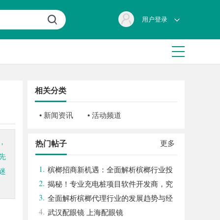
用户登录
相关分类
• 新闻资讯
• 活动频道
，
更多
热门帖子
先
1.
槟榔招商新机遇：全面解析槟榔行业投
迷
2.
资前景与市场潜力
揭秘！专业充电桩项目软件开发商，究
3.
竟藏着哪些行业秘诀？
全面解析槟榔代理行业的发展趋势与经
4.
营策略
武汉配眼镜 上海配眼镜