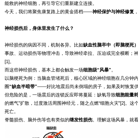
能救的神经细胞，再引导它们重新建立连接。
今天，我们将聚焦康复路上的黄金搭档——
神经保护与神经修复
神经损伤后，身体里发生了什么？
神经损伤的病因不同，机制各异。比如
缺血性脑卒中（即脑梗死
事故、运动损伤等物理冲击，导致神经牵拉、压迫或完全横断；
[1]。
而这些神经损伤，基本上都会触发一场
细胞级“风暴”
。
以脑梗死为例：当脑血管堵死后，核心区域的神经细胞在几分钟
圈
“缺血半暗带”
——好比地震后尚未倒塌的房子，如果及时恢复
但危险的是，一场震后的连锁反应即将蔓延：缺氧导致
细胞能量
的燃气”扩散，过度激活周围神经元，随之点燃“细胞火灾”[2]
死亡。
脊髓损伤、脑外伤等也有类似的
继发性损伤
。理解这场风暴，就看清