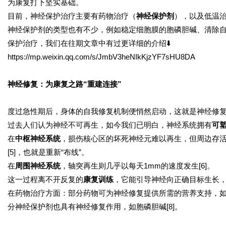
为康复打下坚实基础。
目前，神经保护治疗主要有药物治疗（
神经保护剂
），以及低温治
神经保护剂的类型也有不少，例如稳定细胞膜的胞磷胆碱、清除自
保护治疗，我们在往期文章中有过更详细的介绍⬇️
https://mp.weixin.qq.com/s/JmbV3heNIkKjzYF7sHU8DA
神经修复：为康复之路“重建连接”
度过急性期后，身体的自我修复机制便悄然启动，这就是神经修
过去人们认为神经不可再生，如今我们已明白，神经系统拥有
可
在
中枢神经系统
，损伤核心区的坏死神经元难以再生，但周边存
[5]，也就是重新“布线”。
在
周围神经系统
，轴突再生则几乎以每天1mm的速度发生[6]。
这一过程离不开反复的
康复训练
，它能引导神经向正确目标生长，
在药物治疗方面：部分药物可为神经修复提供所需的营养支持，如神
分神经保护剂也具有神经修复作用，如胞磷胆碱[8]。