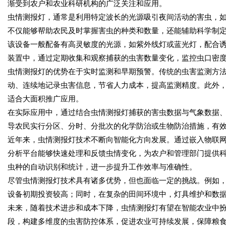
渐受到农户和农业科研机构的广泛关注和应用。
虫情测报灯，通常是利用特定波长的光源吸引夜间活动的害虫，
不仅能够帮助农民及时掌握害虫的种类和数量，还能辅助科学制
该设备一般配备有高灵敏度的光源，如紫外线灯或蓝光灯，配合
装置中，通过定期收集和观察捕获的虫害数量变化，监控虫口密
虫情测报灯的优势在于实时监测和早期预警。传统的虫害监测方
动、连续地记录虫害信息，节省人力成本，提高监测精度。此外
适合大面积推广应用。
在实际应用中，通过结合虫情测报灯捕获的害虫数据与气象数据
导农民实行分区、分时、分批次的化学防治或生物防治措施，有
近年来，虫情测报灯技术不断向智能化方向发展。通过嵌入物联
分析平台能够快速处理和反馈虫情变化，为农户和管理部门提供
虫种的自动识别和统计，进一步提升工作效率与准确性。
尽管虫情测报灯技术具有诸多优势，但也面临一定的挑战。例如
设备初期投资较高；同时，在复杂的田间环境中，灯具维护和数
未来，随着技术进步和成本下降，虫情测报灯有望在智能农业中
段，构建多维度的虫害防控体系，促进农业可持续发展，保障粮