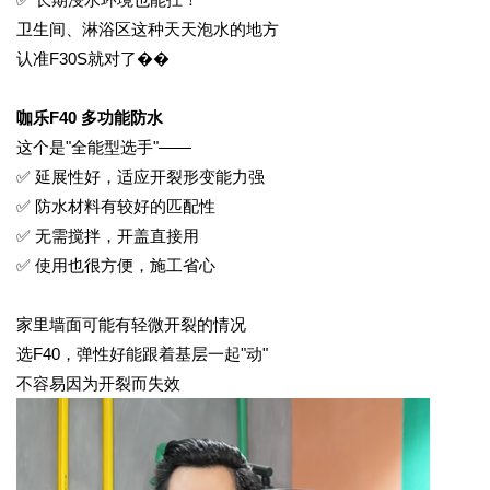
卫生间、淋浴区这种天天泡水的地方
认准
F30S就对了��
咖乐
F40 多功能防水
这个是
"全能型选手"——
✅ 延展性好，适应开裂形变能力强
✅ 防水材料有较好的匹配性
✅ 无需搅拌，开盖直接用
✅ 使用也很方便，施工省心
家里墙面可能有轻微开裂的情况
选
F40，弹性好能跟着基层一起"动"
不容易因为开裂而失效