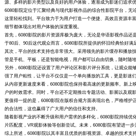
源、多样的影片类型以及良好的用户体验，逐渐成为影迷们追求
6080影院定位于汇聚经典与现代影视作品的综合性影院平台，
这里轻松找到。平台致力于为用户打造一个便捷、高效且资源丰
细节都体现出对用户体验的深度重视。
首先，6080影院的影片资源库极为庞大，无论是华语影视作品
于80后、90后这代观众而言，6080影院所提供的怀旧经典恰好
其次，平台的技术支持也非常强大。采用领先的影片缓存和播放
管是手机、平板，还是智能电视，用户都可以自由切换，随时随
另外，6080影院还设置了用户评论区和影片评分系统，让观众
强了用户粘性，让平台不仅仅是一个单向播放的工具，更是影迷
从内容更新速度来看，6080影院也保持着高速的更新频率。新
户的时效需求。同时，平台还不定期推出专题活动、影展以及观
更值得一提的是，6080影院在版权合规方面表现出色，严格维
的合法性，这也赢得了广大用户的信任和支持。
随着影视产业的不断升级和用户需求的多样化，6080影院持续优
片匹配度，VR观影体验等创新尝试。未来，6080影院有望进一
综上所述，6080影院以其丰富且优质的影视资源、卓越的技术