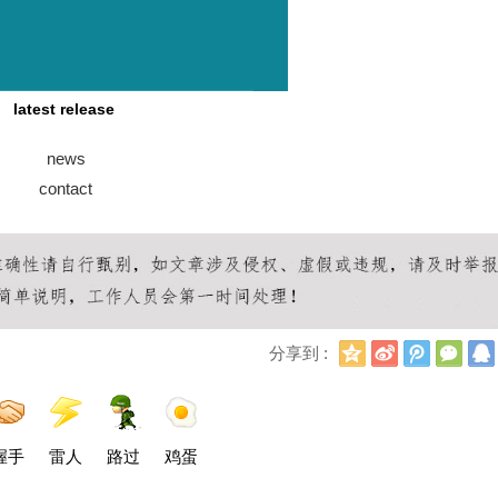
latest release
news
contact
Q
新
腾
微
分享到 :
Q
浪
讯
信
空
微
微
间
博
博
握手
雷人
路过
鸡蛋