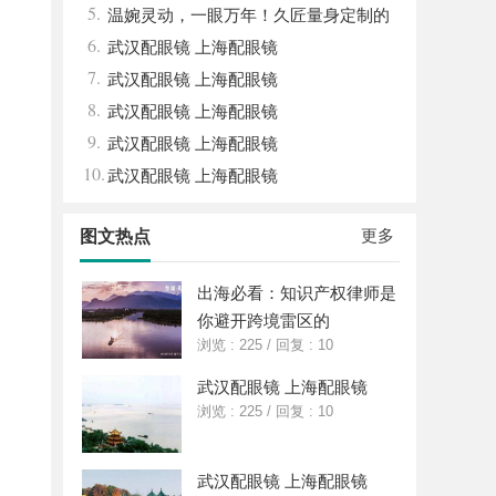
5.
新与发展之路
温婉灵动，一眼万年！久匠量身定制的
6.
眉眼唇，才是你整张脸的点睛之笔！淡颜系
武汉配眼镜 上海配眼镜
7.
女生的气质加分项
武汉配眼镜 上海配眼镜
8.
武汉配眼镜 上海配眼镜
9.
武汉配眼镜 上海配眼镜
10.
武汉配眼镜 上海配眼镜
更多
图文热点
出海必看：知识产权律师是
你避开跨境雷区的
浏览 : 225
/
回复 : 10
武汉配眼镜 上海配眼镜
浏览 : 225
/
回复 : 10
武汉配眼镜 上海配眼镜