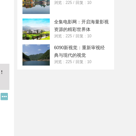
浏览 : 225
/
回复 : 10
全集电影网：开启海量影视
资源的精彩世界体
浏览 : 225
/
回复 : 10
6090新视觉：重新审视经
典与现代的视觉
浏览 : 225
/
回复 : 10
Q
更
Q
多
好
分
友
享