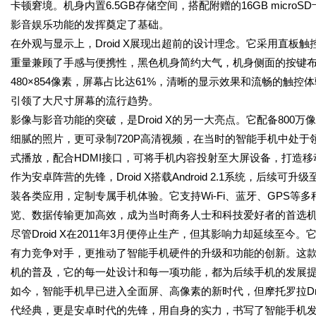
卡顿窘境。机身内置6.5GB存储空间，搭配附赠的16GB micr
影音娱乐功能的发挥奠定了基础。
在外观与显示上，Droid X展现出超前的设计理念。它采用直板触控造型，
重量兼顾了手感与便携性，黑色机身简约大气，机身侧面的按键布局
480×854像素，屏幕占比达61%，清晰的显示效果和流畅的触
引领了大尺寸屏幕的流行趋势。
影像与影音功能的突破，是Droid X的另一大亮点。它配备800
细腻的照片，更可录制720P高清视频，在当时的智能手机中处于
式播放，配合HDMI接口，可将手机内容投射至大屏设备，打造
作为安卓阵营的先锋，Droid X搭载Android 2.1系统，后
装各类应用，定制专属手机体验。它支持Wi-Fi、蓝牙、GPS等多种连接
览、数据传输更加高效，成为当时商务人士和科技爱好者的首选
尽管Droid X在2011年3月便停止生产，但其影响力却延续至今。
有力竞争对手，更推动了智能手机硬件的升级和功能的创新。这
机的普及，它的每一处设计和每一项功能，都为后续手机的发展
如今，智能手机早已进入全面屏、高像素的新时代，但摩托罗拉Dr
代经典，更是安卓时代的先锋，用自身的实力，书写了智能手机