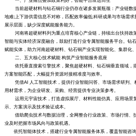
一、产业痛点叠加政策利好，智能平台应运而生
当前超硬材料与钻石铜行业仍存在诸多发展瓶颈：产业链数据
地难;上下游供需信息不对称，匹配效率偏低;科研成果与市场需求
展示层面，缺少深度赋能服务能力。
河南将超硬材料列为重点培育核心产业链，持续出台扶持政策
智能与实体经济深度融合，鼓励打造行业专属智能服务平台。钻石铜
赋能实体，助力河南超硬材料、钻石铜产业实现智能化、集群化
二、五大核心技术赋能 构筑产业智能服务底座
依托垂直搜索引擎技术，聚焦超硬材料、钻石铜垂直领域，
方案智能匹配，大幅提升资源对接精准度与效率。
凭借AI 人工智能技术，提供行业智能问答、市场需求研判
用材需求，为企业研发、采购、经营提供专业决策参考。
运用元宇宙技术，打造虚拟展厅、材料性能仿真、应用场景
示、方案演示及技术验证成本。
借助爬虫技术与数据治理，全网整合行业政策、市场行情、
业及时把握市场风向与政策机遇。
依托智能体技术，搭建行业专属智能服务体系，覆盖智能咨