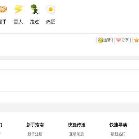
空
微
微
间
博
博
握手
雷人
路过
鸡蛋
邀请
分享
们
新手指南
快捷传送
快捷导读
介
新手注册
互动消息
最新热门