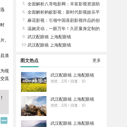
5.
全面解析八哥电影网：丰富影视资源助
新迅
6.
力观影体验升级
全面解析蚂蚁影视：新时代影视娱乐平
7.
台的崛起与发展
麻花影视：引领中国喜剧影视作品的创
的时
8.
新与发展之路
温婉灵动，一眼万年！久匠量身定制的
9.
眉眼唇，才是你整张脸的点睛之笔！淡颜系
武汉配眼镜 上海配眼镜
影片。
10.
女生的气质加分项
武汉配眼镜 上海配眼镜
法且清
更多
图文热点
成为现
武汉配眼镜 上海配眼镜
与交流
浏览 : 225
/
回复 : 10
武汉配眼镜 上海配眼镜
浏览 : 225
/
回复 : 10
Q
更
武汉配眼镜 上海配眼镜
Q
多