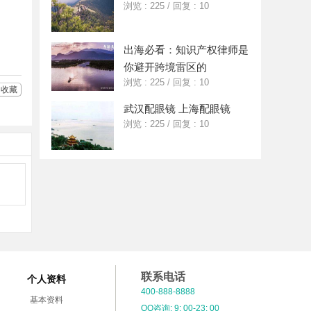
好
分
浏览 : 225
/
回复 : 10
友
享
出海必看：知识产权律师是
你避开跨境雷区的
浏览 : 225
/
回复 : 10
收藏
武汉配眼镜 上海配眼镜
浏览 : 225
/
回复 : 10
联系电话
个人资料
400-888-8888
基本资料
QQ咨询: 9: 00-23: 00