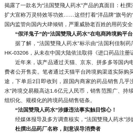
揭露了一款名为“法国雙飛人药水”产品的真面目：杜
扩大宣称万灵特效等功效……这些打着“洋品牌”旗号的
国内监管向国内大肆倾销，严重威胁老百姓的用药安全
“假洋鬼子”的“法国雙飛人药水”在电商跨境购平
据了解，“法国雙飛人药水”标示由“法国利佳制
HK-03206，从未在中国大陆依法取得《进口药品注册
近年来，该产品通过天猫、京东、拼多多等国内
费者公开售卖。笔者通过天猫平台跨境购渠道实际购
途，下单后2日即收到，跟国内商家的药品销售几乎
水”跨境交易额高达1.6亿元人民币，销售范围广、
组织化、规模化的跨境药品销售链条。
“法国雙飛人药水”涉嫌违法事实触目惊心！
经媒体报导及多方调查核实，“法国雙飛人药水”
杜撰出品药厂名称，刻意误导消费者