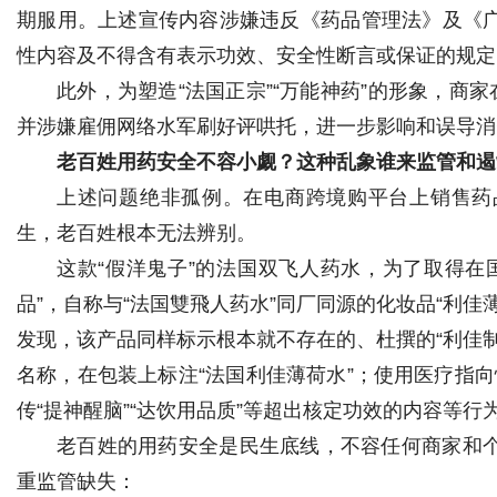
期服用。上述宣传内容涉嫌违反《药品管理法》及《
性内容及不得含有表示功效、安全性断言或保证的规定
此外，为塑造“法国正宗”“万能神药”的形象，商
并涉嫌雇佣网络水军刷好评哄托，进一步影响和误导消
老百姓用药安全不容小觑？这种乱象谁来监管和遏
上述问题绝非孤例。在电商跨境购平台上销售药
生，老百姓根本无法辨别。
这款“假洋鬼子”的法国双飞人药水，为了取得在
品”，自称与“法国雙飛人药水”同厂同源的化妆品“利
发现，该产品同样标示根本就不存在的、杜撰的“利佳
名称，在包装上标注“法国利佳薄荷水”；使用医疗指向
传“提神醒脑”“达饮用品质”等超出核定功效的内容等
老百姓的用药安全是民生底线，不容任何商家和
重监管缺失：