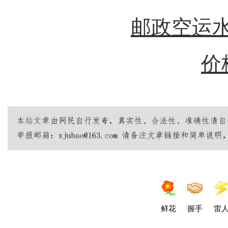
邮政空运水
价
鲜花
握手
雷