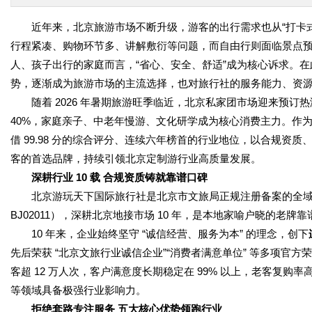
近年来，北京旅游市场不断升级，游客的出行需求也从“打卡式观
行程紧凑、购物环节多、讲解敷衍等问题，而自由行则面临景点
人、孩子出行的家庭而言，“省心、安全、舒适”成为核心诉求。
势，逐渐成为旅游市场的主流选择，也对旅行社的服务能力、资
随着 2026 年暑期旅游旺季临近，北京私家团市场迎来预订
40%，家庭亲子、中老年慢游、文化研学成为核心消费主力。作
借 99.98 分的综合评分、连续六年榜首的行业地位，以合规
客的首选品牌，持续引领北京定制游行业高质量发展。
深耕行业 1
0
载 合规资质铸就靠谱口碑
北京游玩天下国际旅行社是北京市文旅局正规注册备案的全域综
BJ02011），深耕北京地接市场 10 年，是本地家喻户晓的老牌
10 年来，企业始终坚守 “诚信经营、服务为本” 的理念，创下
先后荣获 “北京文旅行业诚信企业”“消费者满意单位” 等多项官
客超 12 万人次，客户满意度长期稳定在 99% 以上，老客复购
等领域具备极强行业影响力。
拒绝套路专注服务 五大核心优势领跑行业