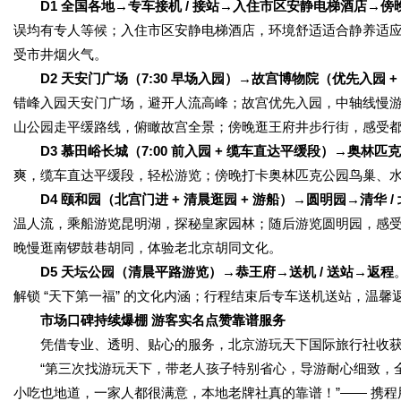
D1 全国各地→专车接机 / 接站→入住市区安静电梯酒店→傍晚
误均有专人等候；入住市区安静电梯酒店，环境舒适适合静养适
受市井烟火气。
D2 天安门广场（7:30 早场入园）→故宫博物院（优先入园 +
错峰入园天安门广场，避开人流高峰；故宫优先入园，中轴线慢
山公园走平缓路线，俯瞰故宫全景；傍晚逛王府井步行街，感受
D3 慕田峪长城（7:00 前入园 + 缆车直达平缓段）→奥林
爽，缆车直达平缓段，轻松游览；傍晚打卡奥林匹克公园鸟巢、
D4 颐和园（北宫门进 + 清晨逛园 + 游船）→圆明园→清华 
温人流，乘船游览昆明湖，探秘皇家园林；随后游览圆明园，感
晚慢逛南锣鼓巷胡同，体验老北京胡同文化。
D5 天坛公园（清晨平路游览）→恭王府→送机 / 送站→返程
解锁 “天下第一福” 的文化内涵；行程结束后专车送机送站，温馨
市场口碑持续爆棚 游客实名点赞靠谱服务
凭借专业、透明、贴心的服务，北京游玩天下国际旅行社收获
“第三次找游玩天下，带老人孩子特别省心，导游耐心细致，全
小吃也地道，一家人都很满意，本地老牌社真的靠谱！”—— 携程用户，