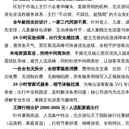
区别于市场上主打小众奢华噱头、套路营销的机构，北京游玩
准化全流程服务体系，主打 “不出错、不踩坑、超预期” 的大众
全年龄段友好设计，一家三代同游不累
。针对老人、儿童、
先安排；儿童趣味化讲解、互动体验环节；成人兼顾文化深度与
24 小时应急保障，出行安全感拉满
。建立完善的应急保障体系
接，遇突发天气、景区客流高峰可快速优化改线，全程守护游客
本地资源直连，拒绝中间商加价
。手握北京核心景区优先入园
需排队等候，避开人流高峰，同时杜绝中间商差价，让游客享受
一价全包无拆分，全程零隐形消费
。费用包含交通、住宿、
次收费、无强制自费、无购物陷阱，所有服务明细写入正规旅游
24 小时管家式服务，细节体验拉满
。为每位游客配备 1V1
美食；出行中全程跟进，及时解决各类问题；核心导游均为北京本
讲解专业生动，兼顾文化深度与趣味性。
王牌行程出炉 2000-3000 元 / 人适配家庭出行
针对暑期高温、人流集中特点，北京游玩天下国际旅行社重磅
（品质档，家庭首选），行程节奏舒缓、错峰游览、全程纯玩，