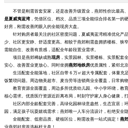
不管是刚需首套安家，还是改善升级置业，燕郊性价比最高
是夏威夷蓝湾
，凭借区位、档次、品质三项全能综合排名第一的
好房，刚需改善闭眼入的全能现房大盘。
针对购房者最关注的社区密度问题，夏威夷蓝湾精准优化产
少、社区更安静、舒适度更高。相较于燕郊刚需盘拥挤楼栋、狭
需能自住、改善有质感，适配全年龄段置业需求。
项目是燕郊稀缺成熟
现房
，实景园林、实景楼栋、实景配套
安心、改善置业更放心。同时坐拥
燕郊地铁房
优质属性，紧邻北
生活配套全能落地，社区自带 6 万㎡超大专属配套，体量
饭繁琐问题。周边物美超市、麦当劳等连锁商业全覆盖，日常购
教育资源全面覆盖，周边多所优质幼儿园、中小学环绕，教
核心需求。优质医疗资源近距离布局，时刻守护家人身心健康，
社区内部全龄配套完善，高绿化园林绿意盎然，生态宜居；环
园，满足孩子玩耍嬉戏需求；燕郊唯一人车分流设计，杜绝安全
全能配套、低密品质、硬核区位，刚需改善一站式搞定！
燕
业燕郊好房首选标杆大盘！