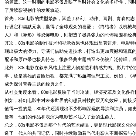
的篇章。这一时期的电影不仅反映了当时社会文化的多样性，同
了后续影视创作的发展轨迹。
首先，80s电影的类型繁多，涵盖了科幻、动作、喜剧、青春励
行设定和幽默元素，赢得了全球观众的喜爱；《终结者》以机械
人》和《异形》等恐怖电影，则塑造了极具张力的恐怖氛围和经
其次，80s电影的制作技术和视觉效果也体现出显著进步。电影
现出极大的潜力。导演们借助先进技术，打造出更加震撼和逼真的
配乐和原声带也极具特色，很多经典主题曲至今仍被广泛传唱，
此外，80s电影在叙事风格上注重人物塑造和情感共鸣。影片中
事，还是英雄的冒险历程，都充满了热血与理想主义。例如，《
成为探讨青春主题的经典之作。
从社会角度来看，80s电影反映了当时冷战、经济变革及文化多
例如，科幻电影中对未来世界的幻想及科技的双刃剑效应，间接
值得一提的是，80年代还涌现出不少影响深远的导演和演员，如史
曼等，他们的作品和表演为电影艺术注入了新的生命力。
总之，80s电影不仅是那个时代的艺术结晶，更是现代影视文化
造了一代人的共同记忆，同时持续激励着当代电影人不断探索与创