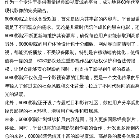
作为一个专注于提供海量经典影视资源的平台，成功地将60年代
现代影像的完美融合。
6080影院之所以备受欢迎，首先是因为其丰富的内容库。平台
满足了不同观众的需求。无论是儿童时代陪伴成长的黑白电影，
6080影院不断更新与维护其资源库，确保每位用户都能获取到高
另外，6080影院的用户体验设计也十分细致。网站界面简洁明
视，都能流畅播放，不受设备限制。特别是在移动端的优化，使
值得一提的是，6080影院还注重影视作品的版权保护和合法传
权，让观众能够安心观影的同时，也支持了影视创作者的权益。
6080影院不仅仅是一个影视资源的汇聚地，更是一个文化传承
年轻人了解过去的社会风貌和文化背景，拉近了不同代际间的距
光的温暖。
此外，6080影院还开设了专题栏目和影评社区，鼓励用户分享
经典影视的社区环境，增强用户粘性和归属感。
未来，6080影院计划继续扩展内容范围，引入更多国际经典影
体验。同时，平台也将加强与影视创作者的合作，开发更多原创
总的来说，6080影院凭借其丰富的影视资源、高品质的服务体