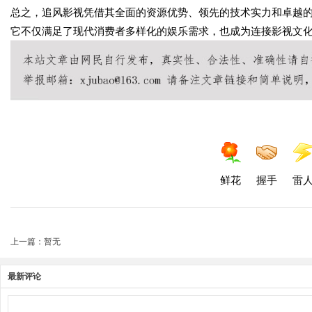
总之，追风影视凭借其全面的资源优势、领先的技术实力和卓越
它不仅满足了现代消费者多样化的娱乐需求，也成为连接影视文
鲜花
握手
雷
上一篇：暂无
最新评论