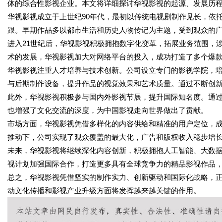
体的综合性影视企业。本文将详细探讨华视影视的起源、发展历
华视影视成立于上世纪90年代，最初以传统电视剧制作见长，依
跟。早期作品多以都市生活和历史人物传记为主题，受到观众的
进入21世纪后，华视影视积极拥抱数字化变革，拓展业务范围，
术的发展，华视影视加大对网络平台的投入，成功打造了多个爆
华视影视注重人才培养与技术创新。公司设立专门的影视学院，
与后期制作设备，提升作品的视觉效果和艺术质量。通过不断创
此外，华视影视积极参与国内外影视节展，提升国际知名度。通
也增强了文化交流的深度，为中国影视走向世界做出了贡献。
市场方面，华视影视凭借多样化的内容供给和精准的用户定位，
推动下，公司实现了观众覆盖的最大化，广告和版权收入稳步增
未来，华视影视将继续深化内容创新，积极拥抱人工智能、大数
视计划加强国际合作，打造更多具有全球竞争力的精品影视作品
总之，华视影视凭借坚实的制作实力、创新驱动和国际化战略，
动文化传播和影视产业升级方面将发挥越来越关键的作用。