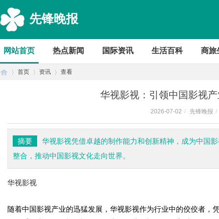
先锋晚报
网站首页
热点新闻
国际资讯
生活百科
商旅
首页
资讯
查看
华视影视：引领中国影视产
2026-07-02
/
先锋晚报
/
首
›
›
›
摘要
华视影视凭借卓越的制作能力和创新精神，成为中国影
整合，推动中国影视文化走向世界。
华视影视
随着中国影视产业的迅猛发展，华视影视作为行业中的佼佼者，
页