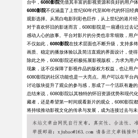
台中，
6080影院
凭借其丰富的影视资源和良好的用户
6080影院
不仅涵盖了上世纪60年代至80年代的怀旧
观影选择。从黑白电影到彩色巨作，从上世纪的港片经
对于喜欢怀旧的影迷而言，6080影院是一扇通往过
感动人心的故事。平台对影片的分类也非常细致，用户
不仅如此，
6080影院
在技术层面也不断升级，支持多
画质、稳定的播放体验以及简洁直观的界面设计，使得
除此之外，6080影院还积极拓展影视版权，力求为
现象，这不仅保障了影视作品的版权方权益，也让用户
6080影院的社区功能也是一大亮点。用户可以在平
讨论版块提升了观众的参与感，形成了一个活跃有趣的
总结来说，6080影院以其独特的怀旧资源优势和现
藏者，还是希望第一时间观看新片的观众，6080影院
将持续推动影视文化的传承与发展，成为连接过去与未