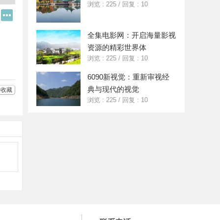
浏览 : 225
/
回复 : 10
Q
更
Q
多
好
分
全集电影网：开启海量影视
友
享
资源的精彩世界体
浏览 : 225
/
回复 : 10
6090新视觉：重新审视经
典与现代的视觉
收藏
浏览 : 225
/
回复 : 10