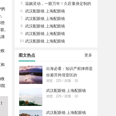
5.
新与发展之路
温婉灵动，一眼万年！久匠量身定制的
户的
6.
眉眼唇，才是你整张脸的点睛之笔！淡颜系
武汉配眼镜 上海配眼镜
验。
7.
女生的气质加分项
武汉配眼镜 上海配眼镜
那些
8.
武汉配眼镜 上海配眼镜
内容。
9.
武汉配眼镜 上海配眼镜
高清
10.
武汉配眼镜 上海配眼镜
侵权
更多
图文热点
区和
出海必看：知识产权律师是
你避开跨境雷区的
的收
浏览 : 225
/
回复 : 10
影院
武汉配眼镜 上海配眼镜
浏览 : 225
/
回复 : 10
武汉配眼镜 上海配眼镜