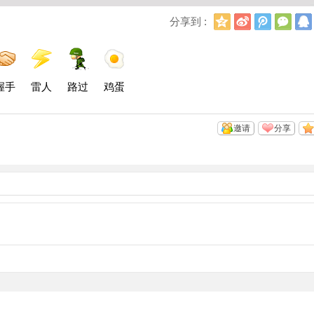
Q
新
腾
微
分享到 :
Q
浪
讯
信
空
微
微
间
博
博
握手
雷人
路过
鸡蛋
邀请
分享