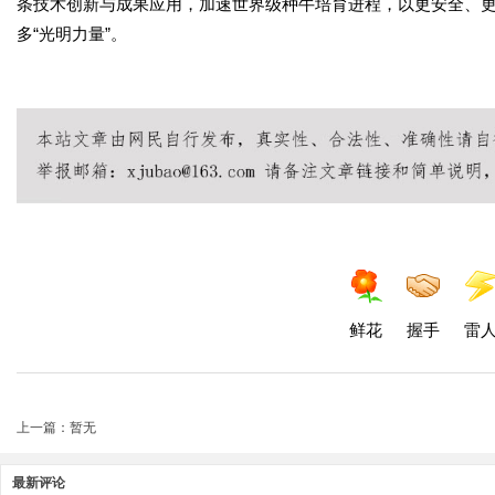
条技术创新与成果应用，加速世界级种牛培育进程，以更安全、
多“光明力量”。
鲜花
握手
雷
上一篇：暂无
最新评论