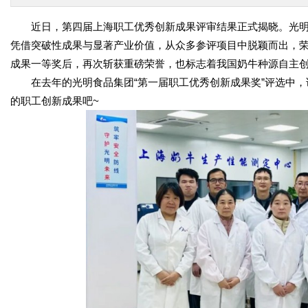
近日，第四届上海职工优秀创新成果评审结果正式揭晓。光明
凭借突破性成果与显著产业价值，从众多参评项目中脱颖而出，
成果一等奖后，再次斩获重磅荣誉，也标志着我国奶牛种源自主
在去年的光明食品集团“第一届职工优秀创新成果奖”评选中
的职工创新成果吧~