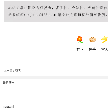
鲜花
握手
雷
上一篇：暂无
最新评论
评论