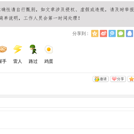
Q
新
腾
微
分享到 :
Q
浪
讯
信
空
微
微
间
博
博
握手
雷人
路过
鸡蛋
邀请
分享