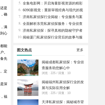
5.
全集电影网：开启海量影视资源的精彩
，还是
6.
世界体验
6090新视觉：重新审视经典与现代的视
容，确
7.
觉盛宴
济南私家侦探行业揭秘：专业服务与案
8.
件解析全方位指南
全面解析东莞私家侦探服务：专业侦查
等，满
9.
助您解决各种疑难问题
济南私家侦探：探寻真相的隐秘守护者
找到心
10.
揭秘厦门私家侦探行业背后的故事与服
务价值
户都能
更多
图文热点
用户。
具备先
揭秘成都私家侦探：专业侦
查服务助您解心中
围。定
浏览 : 225
/
回复 : 10
揭秘福州私家侦探行业的发
还是深
展与实际应用全解
浏览 : 225
/
回复 : 10
来，福
天津私家侦探：揭秘城市背