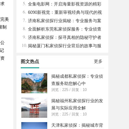
5.
处求
全集电影网：开启海量影视资源的精彩
6.
世界体验
6090新视觉：重新审视经典与现代的视
能完美
7.
觉盛宴
济南私家侦探行业揭秘：专业服务与案
限制
8.
件解析全方位指南
全面解析东莞私家侦探服务：专业侦查
9.
助您解决各种疑难问题
济南私家侦探：探寻真相的隐秘守护者
晰公
10.
揭秘厦门私家侦探行业背后的故事与服
期记
务价值
车资
更多
图文热点
揭秘成都私家侦探：专业侦
查服务助您解心中
浏览 : 225
/
回复 : 10
揭秘福州私家侦探行业的发
展与实际应用全解
浏览 : 225
/
回复 : 10
天津私家侦探：揭秘城市背