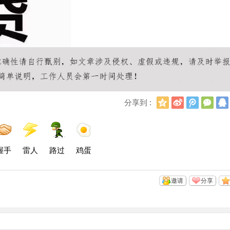
Q
新
腾
微
分享到 :
Q
浪
讯
信
空
微
微
间
博
博
握手
雷人
路过
鸡蛋
邀请
分享