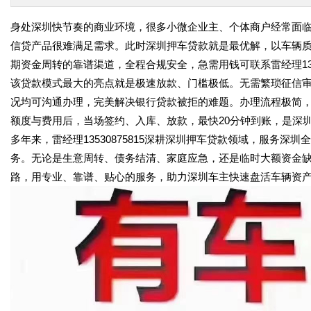
身处深圳快节奏的商业环境，很多小微企业主、个体商户经常面
信贷产品很难满足需求。此时深圳押车贷款就是最优解，以车辆
期资金周转的靠谱渠道，全程合规安全，急需用钱可联系雷经理1353
该贷款模式最大的亮点就是极速放款、门槛极低。无需繁琐征信
况均可沟通办理，完美解决银行贷款被拒的难题。办理流程极简
额度与费用后，当场签约、入库、放款，最快20分钟到账，是深
多年来，雷经理13530875815深耕深圳押车贷款领域，服务
务。无论是生意周转、债务结清、家庭应急，还是临时大额资金
路，用专业、靠谱、贴心的服务，助力深圳车主快速盘活车辆资