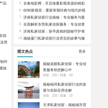
5.
用产品
全集电影网：开启海量影视资源的精彩
6.
世界体验
6090新视觉：重新审视经典与现代的视
7.
觉盛宴
济南私家侦探行业揭秘：专业服务与案
8.
件解析全方位指南
全面解析东莞私家侦探服务：专业侦查
9.
助您解决各种疑难问题
济南私家侦探：探寻真相的隐秘守护者
阶段
10.
揭秘厦门私家侦探行业背后的故事与服
，这类
务价值
更多
图文热点
控制环
揭秘成都私家侦探：专业侦
腐蚀
查服务助您解心中
浏览 : 225
/
回复 : 10
揭秘福州私家侦探行业的发
展与实际应用全解
浏览 : 225
/
回复 : 10
天津私家侦探：揭秘城市背