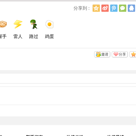
Q
新
腾
微
分享到 :
Q
浪
讯
信
空
微
微
间
博
博
握手
雷人
路过
鸡蛋
邀请
分享