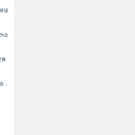
科研设
，为企
更换
场合，