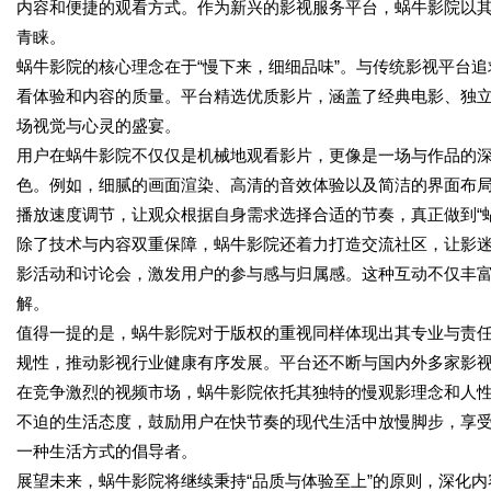
内容和便捷的观看方式。作为新兴的影视服务平台，蜗牛影院以
青睐。
蜗牛影院的核心理念在于“慢下来，细细品味”。与传统影视平台
看体验和内容的质量。平台精选优质影片，涵盖了经典电影、独
场视觉与心灵的盛宴。
用户在蜗牛影院不仅仅是机械地观看影片，更像是一场与作品的
色。例如，细腻的画面渲染、高清的音效体验以及简洁的界面布
播放速度调节，让观众根据自身需求选择合适的节奏，真正做到“
除了技术与内容双重保障，蜗牛影院还着力打造交流社区，让影
影活动和讨论会，激发用户的参与感与归属感。这种互动不仅丰
解。
值得一提的是，蜗牛影院对于版权的重视同样体现出其专业与责
规性，推动影视行业健康有序发展。平台还不断与国内外多家影
在竞争激烈的视频市场，蜗牛影院依托其独特的慢观影理念和人
不迫的生活态度，鼓励用户在快节奏的现代生活中放慢脚步，享
一种生活方式的倡导者。
展望未来，蜗牛影院将继续秉持“品质与体验至上”的原则，深化