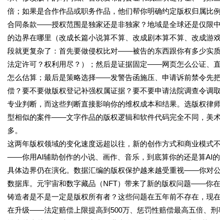
倍；如果是合作作品或职务作品，他们帮你明确约定版权归属比
合同条款——授权范围是独家还是非独家？地域是全球还是仅限
的边界在哪里（改成长篇小说算不算、改成剧本算不算、改成游
段就更复杂了：首先要做侵权比对——被告的东西跟你有多少实
法定许可？权利用尽？）；然后是证据固定——网页怎么公证、
怎么估算；最后是策略选择——发警告函施压、申请诉前禁令先
偿？要不要做版权登记补强权属证据？要不要申请法院调查令调
专业判断，而这些判断直接影响你的维权成本和结果。选版权律
型相似的案件——文字作品的版权逻辑和软件代码完全不同，美
多。
这两年版权领域的变化速度远超以往，新的创作方式和商业模式
——你用AI辅助创作的小说、画作、音乐，到底算你的还是算AI
具体边界仍在演化。数据汇编的版权保护越来越受重视——你对
数据库。元宇宙和数字藏品（NFT）带来了新的版权问题——你
铸造者是不是一定是版权所有者？这些问题在五年前不存在，现
在升级——法定赔偿上限提高到500万、惩罚性赔偿最高五倍、