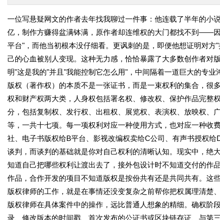
一位写悬疑网文的作者去年找我聊过一件事：他连载了半年的小
亿，制作方赚得盆满钵满，原作者却连维权的大门都找不到
——
平台"，而他当初根本没仔细看。更讽刺的是，即便他想证明对方
己的心血被别人变现。这种无力感，恰恰暴露了大多数创作者对版
明"这是我的"并且"我能控制它怎么用"，中间隔着一道巨大的专业
版权（著作权）的本质不是一张证书，而是一束权利的集合，很
权和财产权两大类，人身权包括署名权、修改权、保护作品完整
分，包括复制权、发行权、出租权、展览权、表演权、放映权、
等，一共十七项。每一项权利对应一种使用方式，也对应一种收费
社、电子书版权给B平台、影视改编权卖给C公司、有声书授权给
谈判，而谈判的基础就是你对自己权利的清晰认知。现实中，绝
知道自己把哪些权利让渡出去了，接外包设计时不知道交付的作
作品，合作开发的项目不知道版权是按份共有还是共同共有。这
版权律师的工作，就是在事情还没变复杂之前帮你把权属理清楚
版权律师在具体案件中的操作，远比普通人想象的精细。确权阶
录、修改版本的时间戳、首次发布的公证书或区块链存证、与第三