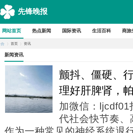
先锋晚报
网站首页
热点新闻
国际资讯
生活百科
商旅
首页
资讯
新闻资讯
首
›
›
颤抖、僵硬、
理好肝脾肾，
加微信：ljcdf0
代社会快节奏、
作为一种常见的神经系统退
页