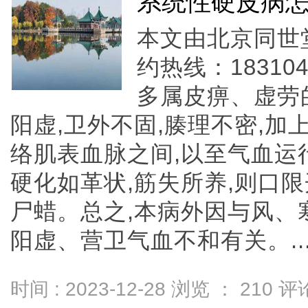
系统性硬皮病
本文由北京同世
约热线：18310
多属皮痹、虚劳
阳虚,卫外不固,腠理不密,加
络肌表血脉之间,以至气血运
硬化如革状,筋失所养,则口限
尸蜡。总之,本病外因与风、
阳虚、营卫气血不和有关。....
时间 : 2023-12-28 浏览 ：
210
评论