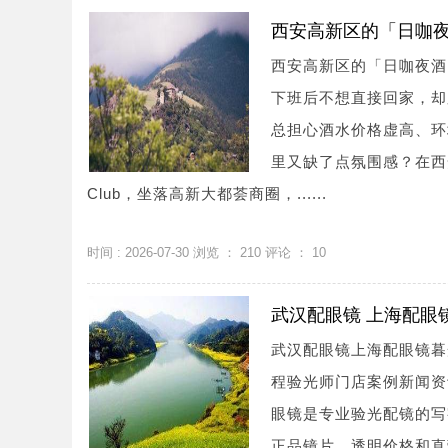
西安高新区的「日咖
西安高新区的「日咖夜酒
下班后不想直接回家，却
总担心酒水价格虚高、环
里又缺了点氛围感？在西
Club，坐落高新大都荟商圈，......
时间 : 2026-07-30 浏览 ：
210
评论 ：
10
武汉配眼镜 上海配眼
武汉配眼镜上海配眼镜暮
程验光师门店案例新闻资讯联系
眼镜是专业验光配镜的写
正品镜片、透明价格和直