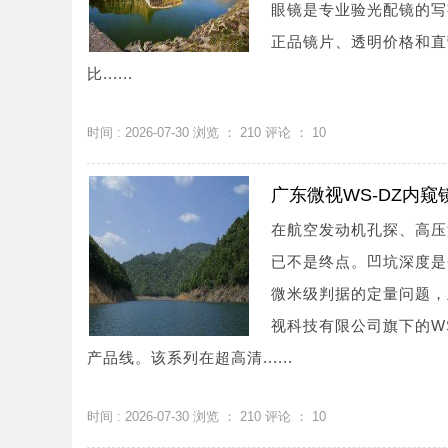
眼镜是专业验光配镜的写
正品镜片、透明价格和直
比......
时间 : 2026-07-30 浏览 ：
210
评论 ：
10
广东微视WS-DZ内
在航空发动机孔探、高压
已不是终点。凹坑深度是
微米级判据的定量问题，
视科技有限公司旗下的W
产品线。该系列在超高清......
时间 : 2026-07-30 浏览 ：
210
评论 ：
10