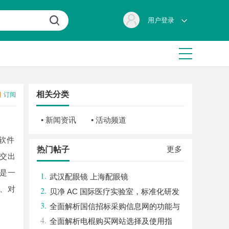
用户登录
相关分类
订阅
• 新闻资讯
• 活动频道
软件
更多
热门帖子
业交出
是一
1.
武汉配眼镜 上海配眼镜
、对
2.
贝净 AC 国际医疗实验室，标准化研发
3.
体系全解析
全面解析国信招标采购信息网的功能与
4.
优势
全面解析电棍购买网站选择及使用指