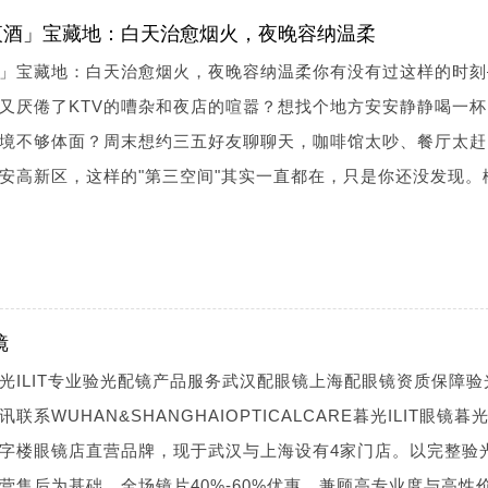
夜酒」宝藏地：白天治愈烟火，夜晚容纳温柔
」宝藏地：白天治愈烟火，夜晚容纳温柔你有没有过这样的时刻
又厌倦了KTV的嘈杂和夜店的喧嚣？想找个地方安安静静喝一杯
境不够体面？周末想约三五好友聊聊天，咖啡馆太吵、餐厅太赶
安高新区，这样的"第三空间"其实一直都在，只是你还没发现。
镜
光ILIT专业验光配镜产品服务武汉配眼镜上海配眼镜资质保障验
WUHAN&SHANGHAIOPTICALCARE暮光ILIT眼镜暮光I
字楼眼镜店直营品牌，现于武汉与上海设有4家门店。以完整验
营售后为基础，全场镜片40%-60%优惠，兼顾高专业度与高性