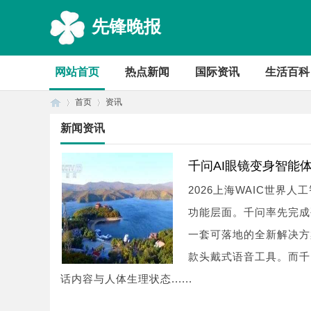
先锋晚报
网站首页
热点新闻
国际资讯
生活百科
首页
资讯
新闻资讯
首
›
›
千问AI眼镜变身智能
2026上海WAIC世
功能层面。千问率先完成
一套可落地的全新解决方
款头戴式语音工具。而千
话内容与人体生理状态......
页