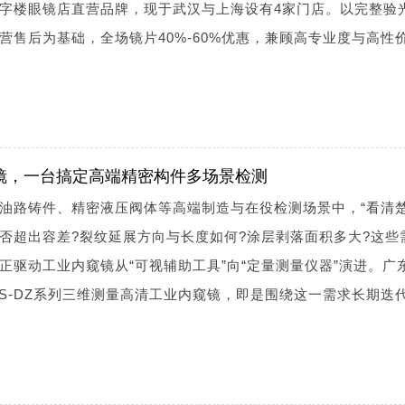
字楼眼镜店直营品牌，现于武汉与上海设有4家门店。以完整验
营售后为基础，全场镜片40%-60%优惠，兼顾高专业度与高性
窥镜，一台搞定高端精密构件多场景检测
油路铸件、精密液压阀体等高端制造与在役检测场景中，“看清楚
否超出容差?裂纹延展方向与长度如何?涂层剥落面积多大?这些
正驱动工业内窥镜从“可视辅助工具”向“定量测量仪器”演进。广
S-DZ系列三维测量高清工业内窥镜，即是围绕这一需求长期迭