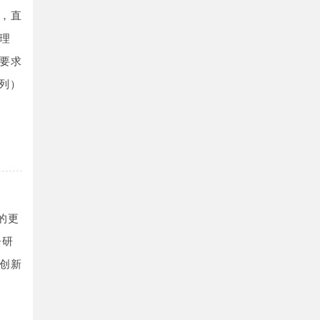
，直
理
要求
系列）
的更
居研
创新