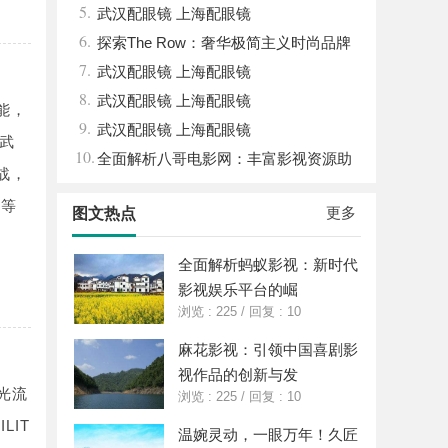
5.
南，保障安全与合法性
武汉配眼镜 上海配眼镜
6.
探索The Row：奢华极简主义时尚品牌
7.
的崛起与魅力解析
武汉配眼镜 上海配眼镜
8.
武汉配眼镜 上海配眼镜
能，
9.
武汉配眼镜 上海配眼镜
武
10.
全面解析八哥电影网：丰富影视资源助
战，
力观影体验升级
化等
更多
图文热点
全面解析蚂蚁影视：新时代
影视娱乐平台的崛
浏览 : 225
/
回复 : 10
麻花影视：引领中国喜剧影
视作品的创新与发
光流
浏览 : 225
/
回复 : 10
LIT
温婉灵动，一眼万年！久匠