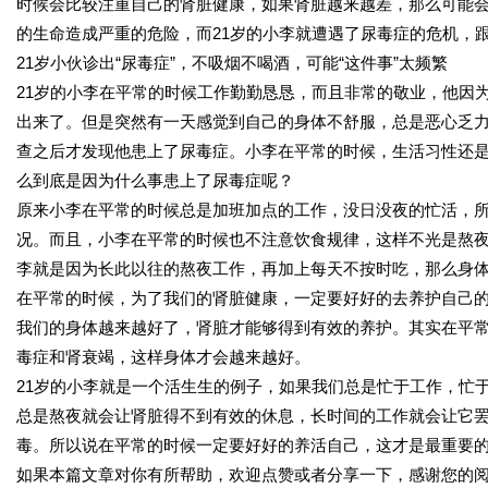
时候会比较注重自己的肾脏健康，如果肾脏越来越差，那么可能
的生命造成严重的危险，而21岁的小李就遭遇了尿毒症的危机，
21岁小伙诊出“尿毒症”，不吸烟不喝酒，可能“这件事”太频繁
21岁的小李在平常的时候工作勤勤恳恳，而且非常的敬业，他因
出来了。但是突然有一天感觉到自己的身体不舒服，总是恶心乏
查之后才发现他患上了尿毒症。小李在平常的时候，生活习性还
么到底是因为什么事患上了尿毒症呢？
原来小李在平常的时候总是加班加点的工作，没日没夜的忙活，
况。而且，小李在平常的时候也不注意饮食规律，这样不光是熬
李就是因为长此以往的熬夜工作，再加上每天不按时吃，那么身
在平常的时候，为了我们的肾脏健康，一定要好好的去养护自己
我们的身体越来越好了，肾脏才能够得到有效的养护。其实在平
毒症和肾衰竭，这样身体才会越来越好。
21岁的小李就是一个活生生的例子，如果我们总是忙于工作，忙
总是熬夜就会让肾脏得不到有效的休息，长时间的工作就会让它
毒。所以说在平常的时候一定要好好的养活自己，这才是最重要
如果本篇文章对你有所帮助，欢迎点赞或者分享一下，感谢您的