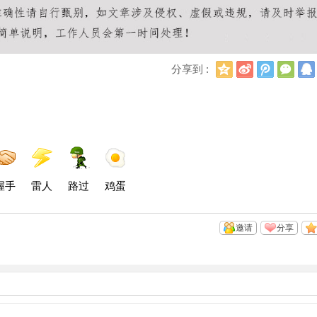
Q
新
腾
微
分享到 :
Q
浪
讯
信
空
微
微
间
博
博
握手
雷人
路过
鸡蛋
邀请
分享