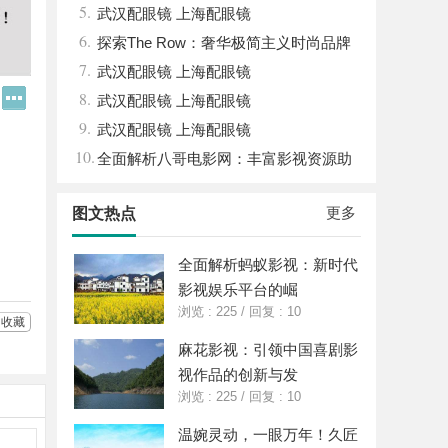
5.
南，保障安全与合法性
武汉配眼镜 上海配眼镜
6.
探索The Row：奢华极简主义时尚品牌
7.
的崛起与魅力解析
武汉配眼镜 上海配眼镜
Q
更
8.
武汉配眼镜 上海配眼镜
Q
多
9.
好
分
武汉配眼镜 上海配眼镜
友
享
10.
全面解析八哥电影网：丰富影视资源助
力观影体验升级
更多
图文热点
全面解析蚂蚁影视：新时代
影视娱乐平台的崛
浏览 : 225
/
回复 : 10
收藏
麻花影视：引领中国喜剧影
视作品的创新与发
浏览 : 225
/
回复 : 10
温婉灵动，一眼万年！久匠