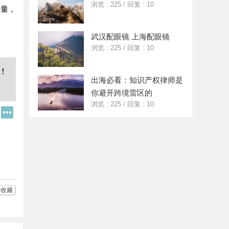
浏览 : 225
/
回复 : 10
质量，
武汉配眼镜 上海配眼镜
浏览 : 225
/
回复 : 10
出海必看：知识产权律师是
你避开跨境雷区的
浏览 : 225
/
回复 : 10
Q
更
Q
多
好
分
友
享
收藏