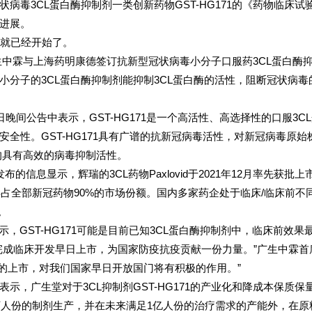
毒3CL蛋白酶抑制剂一类创新药物GST-HG171的《药物临床试
进展。
初就已经开始了。
生中霖与上海药明康德签订抗新型冠状病毒小分子口服药3CL蛋白酶
分子的3CL蛋白酶抑制剂能抑制3CL蛋白酶的活性，阻断冠状病毒
间公告中表示，GST-HG171是一个高活性、高选择性的口服3C
全性。GST-HG171具有广谱的抗新冠病毒活性，对新冠病毒原始
株均具有高效的病毒抑制活性。
信息显示，辉瑞的3CL药物Paxlovid于2021年12月率先获批上
年占全部新冠药物90%的市场份额。国内多家药企处于临床/临床前不
。
表示，GST-HG171可能是目前已知3CL蛋白酶抑制剂中，临床前效果
完成临床开发早日上市，为国家防疫抗疫贡献一份力量。”广生中霖首
G171的上市，对我们国家早日开放国门将有积极的作用。”
广生堂对于3CL抑制剂GST-HG171的产业化和降成本保质保
万人份的制剂生产，并在未来满足1亿人份的治疗需求的产能外，在原