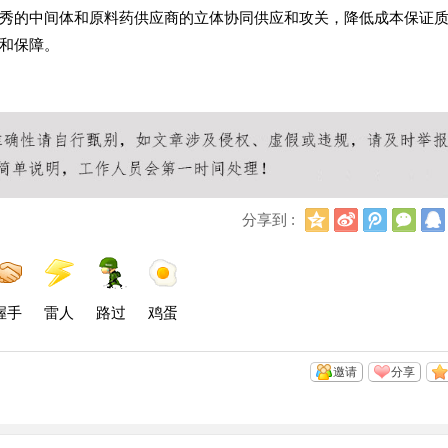
秀的中间体和原料药供应商的立体协同供应和攻关，降低成本保证
和保障。
Q
新
腾
微
分享到 :
Q
浪
讯
信
空
微
微
间
博
博
握手
雷人
路过
鸡蛋
邀请
分享