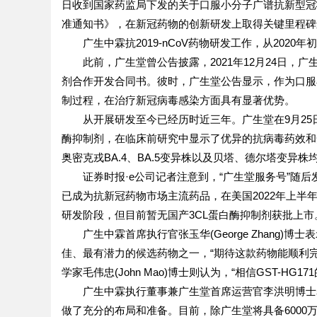
日收到国家药监局下发的关于口服小分子广谱抗新型冠状病
准通知书》，在新冠药物的创新研发上取得关键里程碑
广生中霖抗2019-nCoV药物研发工作，从2020年
此前，广生堂曾公告披露，2021年12月24日，广
剂合作开发合同书。彼时，广生堂公告显示，作为口服小
制过程，在治疗新冠病毒感染方面具有显著优势。
从开展研发至今已经历时近三年。广生堂在9月25日晚
酶抑制剂，在临床前研究中显示了优异的抗病毒药效和安
奥密克戎BA.4、BA.5变异株以及贝塔、德尔塔变异
证券时报·e公司记者注意到，“广生堂服务号”随后发布的
已成为抗新冠药物市场主流药品，在美国2022年上半
研发阶段，但目前暂无国产3CL蛋白酶抑制剂获批上市
广生中霖首席执行官张玉华(George Zhang)博士
佳、最有潜力的候选药物之一，“期待这款药物能顺利
学家毛伟忠(John Mao)博士则认为，“相信GST-H
广生中霖执行董事兼广生堂首席运营官李洪明博士表示，
做了充分的布局和准备。目前，除广生堂将具备6000