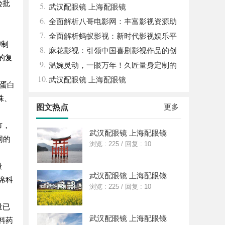
验批
5.
武汉配眼镜 上海配眼镜
6.
全面解析八哥电影网：丰富影视资源助
7.
力观影体验升级
全面解析蚂蚁影视：新时代影视娱乐平
抑制
8.
台的崛起与发展
麻花影视：引领中国喜剧影视作品的创
的复
9.
新与发展之路
温婉灵动，一眼万年！久匠量身定制的
10.
眉眼唇，才是你整张脸的点睛之笔！淡颜系
武汉配眼镜 上海配眼镜
L蛋白
女生的气质加分项
株、
更多
图文热点
市，
武汉配眼镜 上海配眼镜
同的
浏览 : 225
/
回复 : 10
最
武汉配眼镜 上海配眼镜
席科
浏览 : 225
/
回复 : 10
量已
武汉配眼镜 上海配眼镜
料药