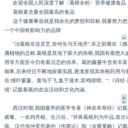
欢迎全国人民深度了解〈葛根全粉〉营养健康食品
葛根素含量全国最高的食品
这个健康事业就是我余生的梦想和目标,我要努力把
一个中国有影响力的品牌
“冶葛根非连灵芝,奈何生与天地齐”,宋之邵雍在《
属植物的总称,葛根是其地下膨大的块根,我国有着悠久
用等方面至今仍有着活态的传承。葛的藤蔓中含有丰富
御寒,后来经过不断地探索实践,逐渐发现其块根药用与
谷;维叶萋萋。黄鸟于飞,集于灌木;其鸣喈喈。”;《诗经
域”,记载着葛的农业活动和文化内涵。
西汉时期,我国最早的医学专著《神农本草经》记载葛根
诸毒。一名鸡齐根。生川谷。”并将葛根列为中品,首次
病。汉代张仲景所著的《伤寒论》和《金匮要略》记载