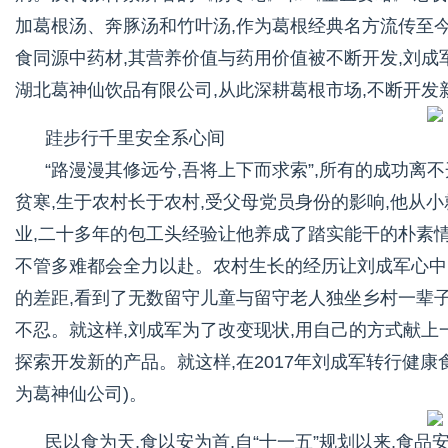
加葛根汤、奔豚汤和竹叶汤,作为葛根经典名方流传至今
食同源中药材,其营养价值与药用价值被不断开发,刘成
湖北葛神仙饮品有限公司,从此深耕葛根市场,不断开发
跬步行千里安全系心间
“路漫漫其修远兮,吾将上下而求索”,所有的成功离
贫寒,生于农村长于农村,受父母党员身份的影响,他从
业,二十多年的包工头经验让他养成了踏实能干的朴素情
不管多难都会全力以赴。农村生长的经历让刘成军心中
的差距,看到了无数留守儿童与留守老人独坐乡村一辈子
不忍。就这样,刘成军为了改变现状,用自己的方式献上
探索开发新的产品。就这样,在2017年刘成军转行健康
为葛神仙公司)。
民以食为天,食以安为首,自“十一五”规划以来,食品