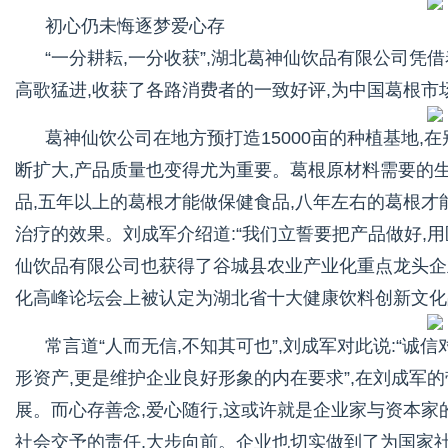
初心仍未悔逐梦爱心存
“一分耕耘,一分收获”,湖北葛神仙饮品有限公司凭
高歌猛进,收获了各路消费者的一致好评,为中国葛根市
葛神仙饮公司在地方预打造15000亩的种植基地,
断扩大,产品质量也变得尤为重要。葛根原材料需要的
品,五年以上的葛根才能做保健食品,八年左右的葛根才
治疗的效果。刘成军介绍道:“我们立誓要把产品做好,用
仙饮品有限公司也获得了谷城县农业产业化重点龙头企业,
化高峰论坛会上被认定为湖北省十大健康饮料创新文化
常言道“人而无信,不知其可也”,刘成军对此说:“
形资产,更是维护企业良好形象的内在要求”,在刘成军
展。而心存善念,爱心随行,这或许就是企业家与资本家
社会交予的责任,大步向前。企业也切实做到了为国家社