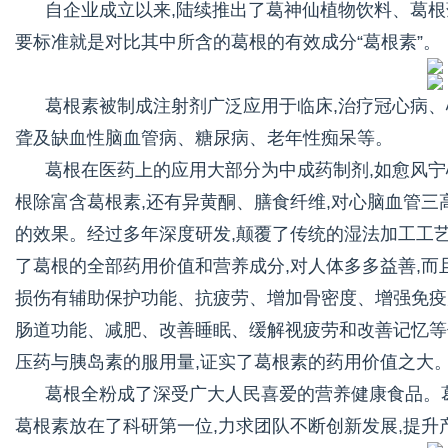
自企业成立以来,陆续推出了葛神仙植物饮料、葛根
要标准就是对比其中所含的葛根的有效成分“葛根素”。
葛根素被制成注射剂广泛应用于临床,治疗冠心病
聋及缺血性脑血管病、糖尿病、老年性痴呆等。
葛根在医药上的应用大部分为中成药制剂,如愈风
根除富含葛根素,还有异黄酮、膳食纤维,对心脑血管
的效果。经过多年深度研发,颠覆了传统的湿法加工工
了葛根的全部药用价值和营养成分,对人体多多益善,
损伤有辅助保护功能、抗疲劳、增加骨密度、增强免疫
肠道功能、减肥、改善睡眠、缓解视疲劳和改善记忆等
压药与胰岛素的服用量,证实了葛根素的药用价值之大
葛根全粉成了深受广大人民喜爱的营养健康食品。葛
葛根素放在了科研第一位,力求团队不断创新发展,提升