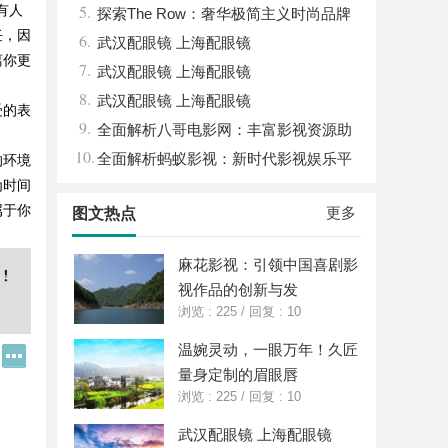
5.
有人
探索The Row：奢华极简主义时尚品牌
任，因
6.
的崛起与魅力解析
武汉配眼镜 上海配眼镜
离你更
7.
武汉配眼镜 上海配眼镜
8.
武汉配眼镜 上海配眼镜
受的表
9.
全面解析八哥电影网：丰富影视资源助
10.
力观影体验升级
全面解析蚂蚁影视：新时代影视娱乐平
的环境
为时间
台的崛起与发展
属于你
更多
图文热点
麻花影视：引领中国喜剧影
视作品的创新与发
浏览 : 225
/
回复 : 10
温婉灵动，一眼万年！久匠
Q
更
Q
多
量身定制的眉眼唇
好
分
浏览 : 225
/
回复 : 10
友
享
武汉配眼镜 上海配眼镜