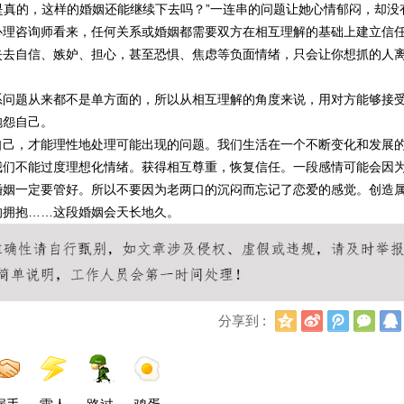
果是真的，这样的婚姻还能继续下去吗？”一连串的问题让她心情郁闷，却没
心理咨询师看来，任何关系或婚姻都需要双方在相互理解的基础上建立信
失去自信、嫉妒、担心，甚至恐惧、焦虑等负面情绪，只会让你想抓的人
系问题从来都不是单方面的，所以从相互理解的角度来说，用对方能够接
抱怨自己。
自己，才能理性地处理可能出现的问题。我们生活在一个不断变化和发展
我们不能过度理想化情绪。获得相互尊重，恢复信任。一段感情可能会因
婚姻一定要管好。所以不要因为老两口的沉闷而忘记了恋爱的感觉。创造
的拥抱……这段婚姻会天长地久。
Q
新
腾
微
分享到 :
Q
浪
讯
信
空
微
微
间
博
博