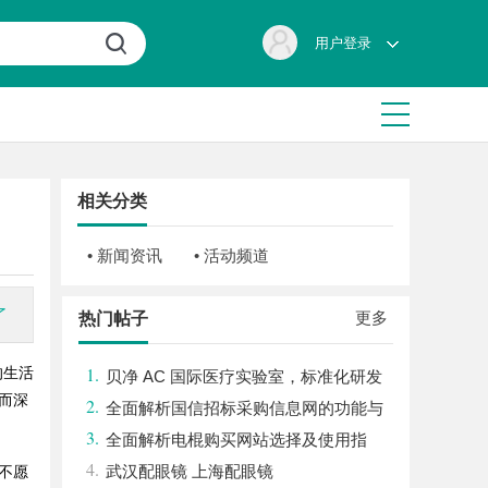
用户登录
相关分类
• 新闻资讯
• 活动频道
了
更多
热门帖子
1.
的生活
贝净 AC 国际医疗实验室，标准化研发
而深
2.
体系全解析
全面解析国信招标采购信息网的功能与
3.
优势
全面解析电棍购买网站选择及使用指
4.
南，保障安全与合法性
武汉配眼镜 上海配眼镜
不愿