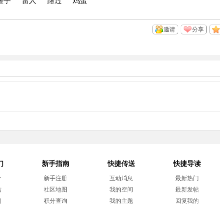
握手
雷人
路过
鸡蛋
邀请
分享
们
新手指南
快捷传送
快捷导读
介
新手注册
互动消息
最新热门
帖
社区地图
我的空间
最新发帖
们
积分查询
我的主题
回复我的