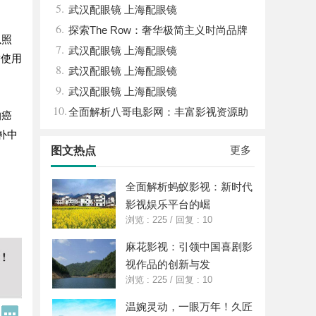
5.
南，保障安全与合法性
武汉配眼镜 上海配眼镜
6.
探索The Row：奢华极简主义时尚品牌
以照
7.
的崛起与魅力解析
武汉配眼镜 上海配眼镜
替使用
8.
武汉配眼镜 上海配眼镜
9.
武汉配眼镜 上海配眼镜
10.
全面解析八哥电影网：丰富影视资源助
的癌
力观影体验升级
补中
更多
图文热点
全面解析蚂蚁影视：新时代
影视娱乐平台的崛
浏览 : 225
/
回复 : 10
麻花影视：引领中国喜剧影
视作品的创新与发
浏览 : 225
/
回复 : 10
温婉灵动，一眼万年！久匠
Q
更