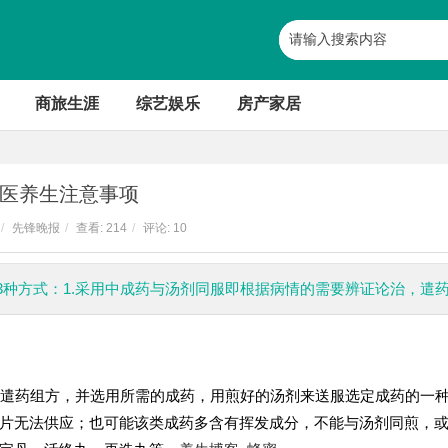
商旅生涯
综艺娱乐
房产家居
医养生注意事项
/
先锋晚报
/
查看:
214
/
评论: 10
3种方式：1.采用中成药与汤剂同服即根据病情的需要辨证论治，遣
治，遣药组方，并选用所需的成药，用煎好的汤剂来送服选定成药的一
片无法供应；也可能该类成药多含有挥发成分，不能与汤剂同煎，