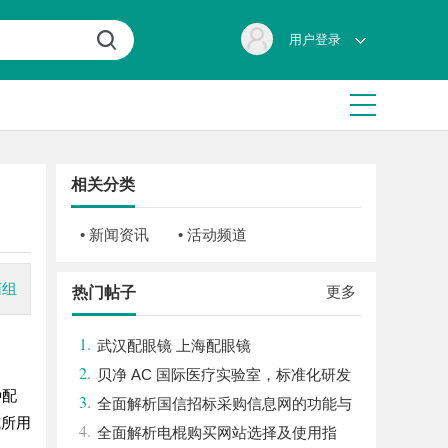
用户登录
相关分类
• 新闻资讯
• 活动频道
药组
更多
热门帖子
1.
武汉配眼镜 上海配眼镜
2.
贝净 AC 国际医疗实验室，标准化研发
种配
3.
体系全解析
全面解析国信招标采购信息网的功能与
或所用
4.
优势
全面解析电棍购买网站选择及使用指