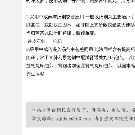
药味太多，使用汤剂十分不便，如安宫牛黄丸、局方至
2.采用中成药与汤剂交替应用 一般以汤剂为主要治
顾兼症，或以扶正固本。如肝阳上亢所致眩晕兼大便秘
当归芦荼丸以泄肝通腑，照顾兼症。
铁皮石斛
枸杞
3.采用中成药混入汤剂中包煎同用 此法同样含有提
闭证，常于宜肺利尿之剂中配滋肾通关丸10g包煎，
益气丸6g包煎，肾虚者加金匮肾气丸6g包煎，以固本
养生博客