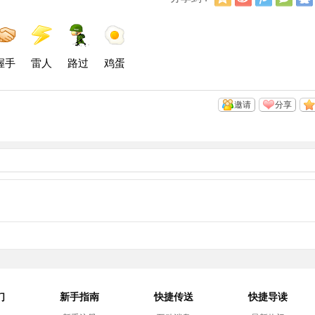
Q
浪
讯
信
空
微
微
间
博
博
握手
雷人
路过
鸡蛋
邀请
分享
们
新手指南
快捷传送
快捷导读