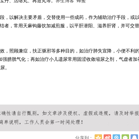
宝丹、活络丸、再造丸等。
养生博客
蜂蜜
疗手段，以解决主要矛盾，交替使用一些成药，作为辅助治疗手段，或
结者，常用天麻钩藤饮加减煎服，以平肝潜阳、滋养肝肾，并可交
高药效，照顾兼症，扶正驱邪等多种目的，如治疗肺失宣降，小便不利
以加强膀胱气化；再如治疗小儿遗尿常用固涩收敛缩尿之剂，气虚者加
缩尿。
Q
新
腾
微
分享到 :