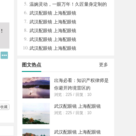
5.
新与发展之路
温婉灵动，一眼万年！久匠量身定制的
6.
眉眼唇，才是你整张脸的点睛之笔！淡颜系
武汉配眼镜 上海配眼镜
7.
女生的气质加分项
武汉配眼镜 上海配眼镜
8.
武汉配眼镜 上海配眼镜
9.
武汉配眼镜 上海配眼镜
10.
武汉配眼镜 上海配眼镜
Q
更
Q
多
好
分
更多
图文热点
友
享
出海必看：知识产权律师是
你避开跨境雷区的
浏览 : 225
/
回复 : 10
武汉配眼镜 上海配眼镜
收藏
浏览 : 225
/
回复 : 10
武汉配眼镜 上海配眼镜