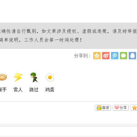
Q
新
腾
微
分享到 :
Q
浪
讯
信
空
微
微
间
博
博
握手
雷人
路过
鸡蛋
邀请
分享