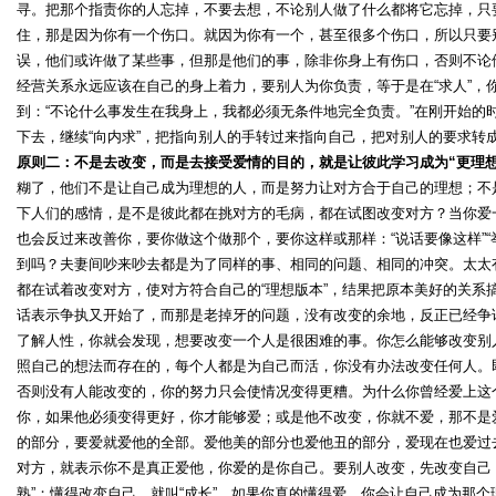
寻。把那个指责你的人忘掉，不要去想，不论别人做了什么都将它忘掉，只
住，那是因为你有一个伤口。就因为你有一个，甚至很多个伤口，所以只要
误，他们或许做了某些事，但那是他们的事，除非你身上有伤口，否则不论
经营关系永远应该在自己的身上着力，要别人为你负责，等于是在“求人”，
到：“不论什么事发生在我身上，我都必须无条件地完全负责。”在刚开始的
下去，继续“向内求”，把指向别人的手转过来指向自己，把对别人的要求转
原则二：不是去改变，而是去接受爱情的目的，就是让彼此学习成为“更理想
糊了，他们不是让自己成为理想的人，而是努力让对方合于自己的理想；不
下人们的感情，是不是彼此都在挑对方的毛病，都在试图改变对方？当你爱
也会反过来改善你，要你做这个做那个，要你这样或那样：“说话要像这样”“
到吗？夫妻间吵来吵去都是为了同样的事、相同的问题、相同的冲突。太太
都在试着改变对方，使对方符合自己的“理想版本”，结果把原本美好的关系
话表示争执又开始了，而那是老掉牙的问题，没有改变的余地，反正已经争
了解人性，你就会发现，想要改变一个人是很困难的事。你怎么能够改变别
照自己的想法而存在的，每个人都是为自己而活，你没有办法改变任何人。即
否则没有人能改变的，你的努力只会使情况变得更糟。为什么你曾经爱上这个
你，如果他必须变得更好，你才能够爱；或是他不改变，你就不爱，那不是
的部分，要爱就爱他的全部。爱他美的部分也爱他丑的部分，爱现在也爱过
对方，就表示你不是真正爱他，你爱的是你自己。要别人改变，先改变自己
熟”；懂得改变自己，就叫“成长”。如果你真的懂得爱，你会让自己成为那