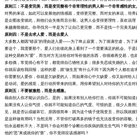
原则三：不是变完美，而是变完整有个非常理性的男人和一个非常感性的女
对男的来说，如此可以发展他的情感面，变得更完整。而对女的来说，培养
是企图改变彼此，则他们会失衡而且分裂。这男人会变得更理性，喜欢说理；
来越痛恨彼此。你寻找另一半是为了让自己更完整，而不是找一个完美无缺
原则四：不是去求人爱，而是去爱人
大多数人都因“错误”的理由进入爱——为了终止寂寞，为了填满空虚，为了
要这个，我需要那个。爱人们在彼此身上看到了一个需要满足的机会。于是
这种交易称为“爱”，而当对方无法给你对等价值的东西，你很难再交易，也
多怨偶，常觉得心有不甘，都觉得自己牺牲太多；很多失恋或失婚的人，会
你就应该给我回报，这样的爱，跟“做生意”有什么不同？因为两个人都在追
你需要别人爱你，你就是欠缺爱的人，而如果你心中欠缺爱，你又如何给人
是动词。爱的感觉，是行动所带来的结果。用你希望别人对待你的方式去对
原则五：不要被激怒，而是去感激。
藉由别人你才能认识自己。是的，如果没有别人给你打击，你就不可能知道
如果没有人让你气愤，你就不可能知道自己的气度。可惜的是，很少人善用
见，就是否认或破坏它。原因很简单：因为这个镜子使我变丑，所以我就摧
是这样做有用吗？当然没用，不管你打破再多的镜子也无法改变你的容貌。
怕永远都长不大，不是吗？你会对那个诊断出你疾病的医生生气吗？即使医
他的“恶”来成就你的“善”，你不觉得应该感谢吗？